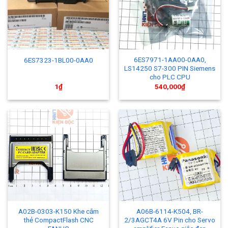
6ES7971-1AA00-0AA0,
6ES7323-1BL00-0AA0
LS14250 S7-300 PIN Siemens
cho PLC CPU
1
₫
540,000
₫
A02B-0303-K150 Khe cắm
A06B-6114-K504, BR-
thẻ CompactFlash CNC
2/3AGCT4A 6V Pin cho Servo