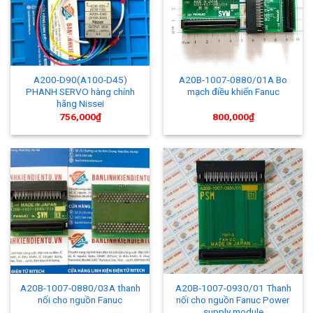
A200-D90(A100-D45)
A20B-1007-0880/01A Bo
PHANH SERVO hàng chính
mạch điều khiển Fanuc
hãng Nissei
756,000
₫
800,000
₫
A20B-1007-0880/03A thanh
A20B-1007-0930/01 Thanh
nối cho nguồn Fanuc
nối cho nguồn Fanuc Power
supply module