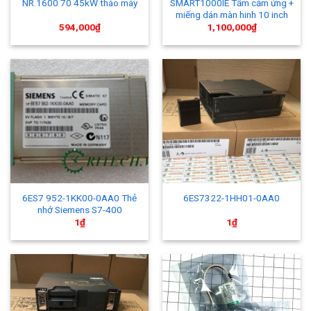
NR.1600 70 45kW tháo máy
SMART1000IE Tấm cảm ứng +
miếng dán màn hinh 10 inch
594,000
₫
1,100,000
₫
6ES7 952-1KK00-0AA0 Thẻ
6ES7322-1HH01-0AA0
nhớ Siemens S7-400
1
₫
1
₫