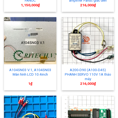
FANUC
amplifier Fanuc giắc đen
1,150,000
₫
216,000
₫
A104SN03 V.1, A104SN03
A200-D90 (A100-D45)
Màn hình LCD 10.4inch
PHANH SERVO 110V 1A tháo
máy
1
₫
216,000
₫