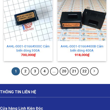
A44L-0001-0166#300C Cảm
A44L-0001-0166#400B Cảm
biến dòng 300A
biến dòng 400A
700,000
₫
918,000
₫
1
2
3
4
…
20
21
22
THÔNG TIN LIÊN HỆ
Cửa hàng Linh Kiện Độc