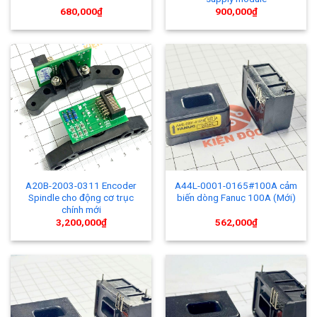
680,000
₫
900,000
₫
A20B-2003-0311 Encoder
A44L-0001-0165#100A cảm
Spindle cho động cơ trục
biến dòng Fanuc 100A (Mới)
chính mới
3,200,000
₫
562,000
₫