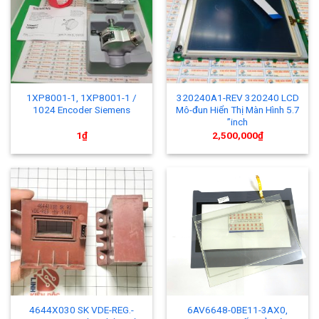
1XP8001-1, 1XP8001-1 /
320240A1-REV 320240 LCD
1024 Encoder Siemens
Mô-đun Hiển Thị Màn Hình 5.7
”inch
1
₫
2,500,000
₫
4644X030 SK VDE-REG.-
6AV6648-0BE11-3AX0,