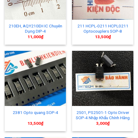
210EH, AQY210EH IC Chuyên
211 HCPL-0211 HCPL0211
Dụng DIP-4
Optocouplers SOP-8
11,000
₫
13,500
₫
2501, PS2501-1 Opto Driver
2381 Opto quang SOP-4
SOP-4 Nhập Khẩu Chính Hãng
13,500
₫
3,000
₫