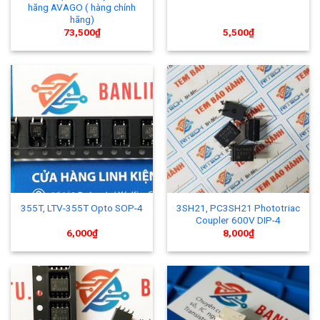
hãng AVAGO ( hàng chính
hãng)
73,500
₫
5,500
₫
3SH21, PC3SH21 Phototriac
355T, LTV-355T Opto SOP-4
Coupler 600V DIP-4
6,000
₫
8,000
₫