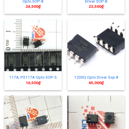
Opto SOP-8
Driver SOP-8
24,500
₫
23,500
₫
117A, PS117A Opto SOP-5
1200Q Opto Driver Sop-8
16,500
₫
65,000
₫