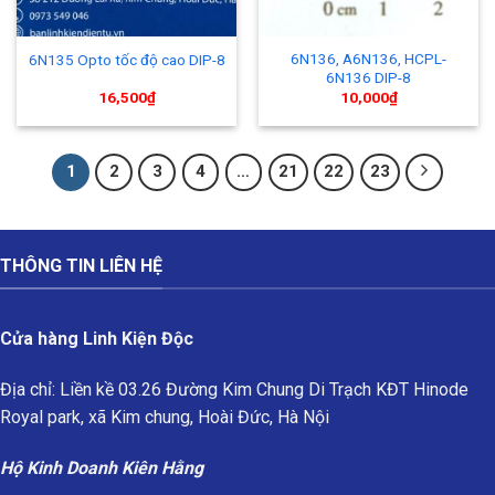
6N136, A6N136, HCPL-
6N135 Opto tốc độ cao DIP-8
6N136 DIP-8
16,500
₫
10,000
₫
1
2
3
4
…
21
22
23
THÔNG TIN LIÊN HỆ
Cửa hàng Linh Kiện Độc
Địa chỉ: Liền kề 03.26 Đường Kim Chung Di Trạch KĐT Hinode
Royal park, xã Kim chung, Hoài Đức, Hà Nội
Hộ Kinh Doanh Kiên Hằng