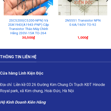
2SC5200(C5200-NPN) Và
2N5551 Transistor NPN
2SA1943(A1943-PNP) Cặp
0.6A/160V TO-92
Transistor Tháo Máy Chính
Hãng 230V-15A TO-264
30,500
₫
1,000
₫
THÔNG TIN LIÊN HỆ
Cửa hàng Linh Kiện Độc
Địa chỉ: Liền kề 03.26 Đường Kim Chung Di Trạch KĐT Hinode
Royal park, xã Kim chung, Hoài Đức, Hà Nội
Hộ Kinh Doanh Kiên Hằng