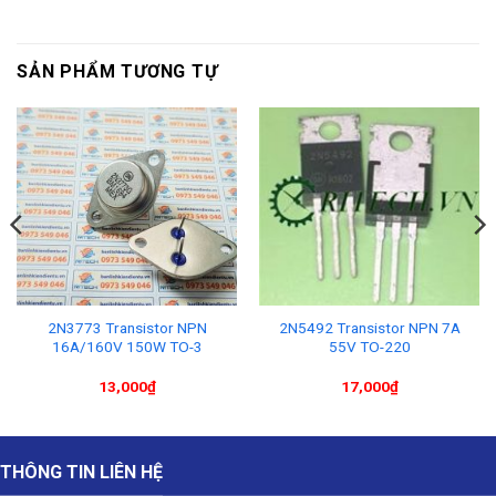
SẢN PHẨM TƯƠNG TỰ
2N3773 Transistor NPN
2N5492 Transistor NPN 7A
16A/160V 150W TO-3
55V TO-220
13,000
₫
17,000
₫
THÔNG TIN LIÊN HỆ