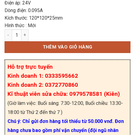
Điện áp: 24V
Dòng điện: 0.095A
Kích thước: 120*120*25mm
Hình thức : Mới
Quạt NMB 4710NL-05W-B50 24V 0.31A 120*120*
THÊM VÀO GIỎ HÀNG
Hỗ trợ trực tuyến
Kinh doanh 1: 0333595662
Kinh doanh 2: 0372770860
Kĩ thuật viên sửa chữa: 0979578581 (Kiên)
(Giờ làm việc: Buổi sáng: 7:30-12:00, Buổi chiều: 13:30-
18:00 từ Thứ 2 đến thứ 7 )
Chú ý: Chỉ gửi đơn hàng tối thiểu từ 50.000 vnđ. Đơn
hàng chưa bao gồm phí vận chuyển (đội ngũ nhân