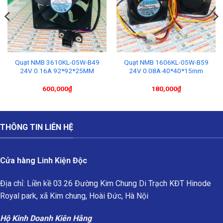
Quạt NMB 3610KL-05W-B49
Quạt NMB 1606KL-05W-B59
24V 0.16A 92*92*25MM
24V 0.08A 40*40*15mm
600,000
₫
180,000
₫
THÔNG TIN LIÊN HỆ
Cửa hàng Linh Kiện Độc
Địa chỉ: Liền kề 03.26 Đường Kim Chung Di Trạch KĐT Hinode
Royal park, xã Kim chung, Hoài Đức, Hà Nội
Hộ Kinh Doanh Kiên Hằng