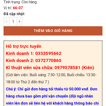
Tình trạng: Còn hàng
Vị trí:
66-07
Đã cập nhật
507-2CH-F-C Relay SONGCHUAN 220/240VAC Powe
THÊM VÀO GIỎ HÀNG
Hỗ trợ trực tuyến
Kinh doanh 1: 0333595662
Kinh doanh 2: 0372770860
Kĩ thuật viên sửa chữa: 0979578581 (Kiên)
(Giờ làm việc: Buổi sáng: 7:30-12:00, Buổi chiều: 13:30-
18:00 từ Thứ 2 đến thứ 7 )
Chú ý: Chỉ gửi đơn hàng tối thiểu từ 50.000 vnđ. Đơn
hàng chưa bao gồm phí vận chuyển (đội ngũ nhân
viên lên đơn sẽ liên hệ với khách hàng thông báo chi