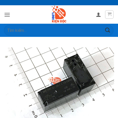
Skip
to
content
Tìm
kiếm: