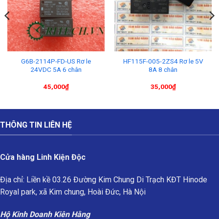
G6B-2114P-FD-US Rơ le
HF115F-005-2ZS4 Rơ le 5V
24VDC 5A 6 chân
8A 8 chân
45,000
₫
35,000
₫
THÔNG TIN LIÊN HỆ
Cửa hàng Linh Kiện Độc
Địa chỉ: Liền kề 03.26 Đường Kim Chung Di Trạch KĐT Hinode
Royal park, xã Kim chung, Hoài Đức, Hà Nội
Hộ Kinh Doanh Kiên Hằng