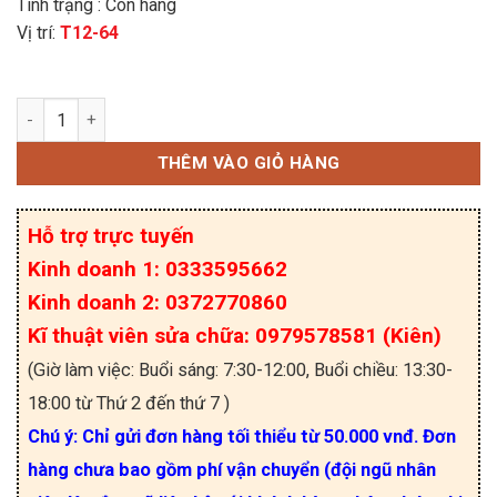
Tình trạng : Còn hàng
Vị trí:
T12-64
5H11G, MJD45H11G, 45H11G Transistor PNP 8A-8
THÊM VÀO GIỎ HÀNG
Hỗ trợ trực tuyến
Kinh doanh 1: 0333595662
Kinh doanh 2: 0372770860
Kĩ thuật viên sửa chữa: 0979578581 (Kiên)
(Giờ làm việc: Buổi sáng: 7:30-12:00, Buổi chiều: 13:30-
18:00 từ Thứ 2 đến thứ 7 )
Chú ý: Chỉ gửi đơn hàng tối thiểu từ 50.000 vnđ. Đơn
hàng chưa bao gồm phí vận chuyển (đội ngũ nhân