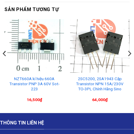
SẢN PHẨM TƯƠNG TỰ
NZT660A kí hiệu 660A
2SC5200, 2SA1943 Cặp
Transistor PNP 3A 60V Sot-
Transistor NPN 15A/230V
223
TO-3PL Chính Hãng Sino
16,500
₫
64,000
₫
THÔNG TIN LIÊN HỆ