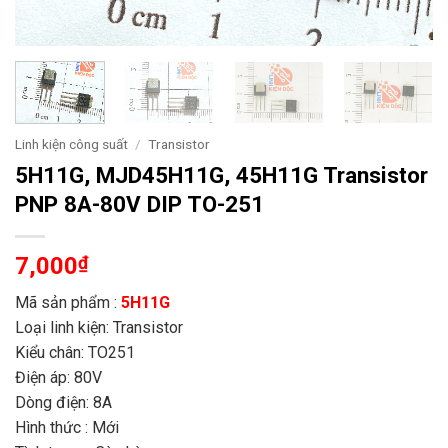
Linh kiện công suất
/
Transistor
5H11G, MJD45H11G, 45H11G Transistor
PNP 8A-80V DIP TO-251
7,000
₫
Mã sản phẩm :
5H11G
Loại linh kiện: Transistor
Kiểu chân: TO251
Điện áp: 80V
Dòng điện: 8A
Hình thức : Mới