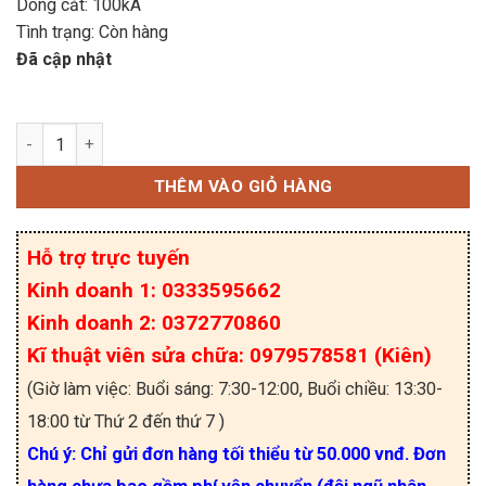
Dòng cắt: 100kA
Tình trạng: Còn hàng
Đã cập nhật
660GH-25ULTC Cầu chì HINODE 25A 660V 76×17.
THÊM VÀO GIỎ HÀNG
Hỗ trợ trực tuyến
Kinh doanh 1: 0333595662
Kinh doanh 2: 0372770860
Kĩ thuật viên sửa chữa: 0979578581 (Kiên)
(Giờ làm việc: Buổi sáng: 7:30-12:00, Buổi chiều: 13:30-
18:00 từ Thứ 2 đến thứ 7 )
Chú ý: Chỉ gửi đơn hàng tối thiểu từ 50.000 vnđ. Đơn