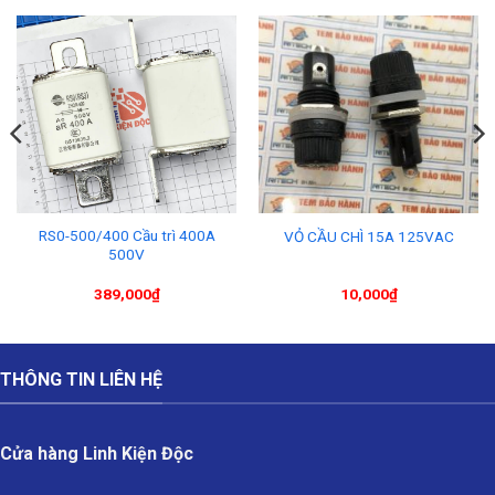
RS0-500/400 Cầu trì 400A
VỎ CẦU CHÌ 15A 125VAC
500V
389,000
₫
10,000
₫
THÔNG TIN LIÊN HỆ
Cửa hàng Linh Kiện Độc