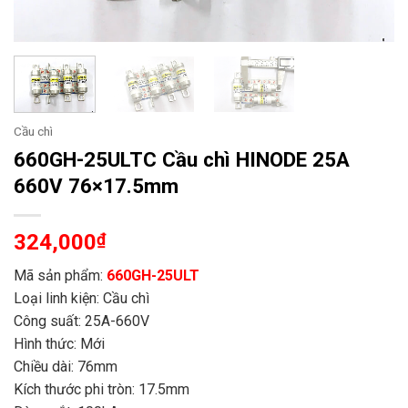
Cầu chì
660GH-25ULTC Cầu chì HINODE 25A
660V 76×17.5mm
324,000
₫
Mã sản phẩm:
660GH-25ULT
Loại linh kiện: Cầu chì
Công suất: 25A-660V
Hình thức: Mới
Chiều dài: 76mm
Kích thước phi tròn: 17.5mm