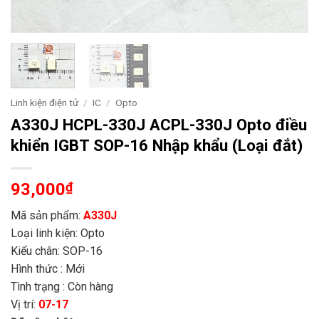
Linh kiện điện tử
/
IC
/
Opto
A330J HCPL-330J ACPL-330J Opto điều
khiển IGBT SOP-16 Nhập khẩu (Loại đắt)
93,000
₫
Mã sản phẩm:
A330J
Loại linh kiện: Opto
Kiểu chân: SOP-16
Hình thức : Mới
Tình trạng : Còn hàng
Vị trí:
07-17