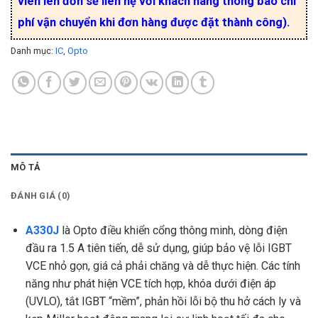
viên lên đơn sẽ liên hệ với khách hàng thông báo chi
phí vận chuyển khi đơn hàng được đặt thành công).
Danh mục:
IC
,
Opto
MÔ TẢ
ĐÁNH GIÁ (0)
A330J
là Opto điều khiển cổng thông minh, dòng điện
đầu ra 1.5 A tiên tiến, dễ sử dụng, giúp bảo vệ lỗi IGBT
VCE nhỏ gọn, giá cả phải chăng và dễ thực hiện. Các tính
năng như phát hiện VCE tích hợp, khóa dưới điện áp
(UVLO), tắt IGBT “mềm”, phản hồi lỗi bộ thu hở cách ly và