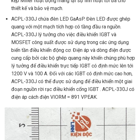
kẹp Miller hoạt động mang lại sự linh hoạt tối đa cho
thiết kế và bảo vệ mạch.
ACPL-330J chứa đèn LED GaAsP. Đèn LED được ghép
quang với một mạch tích hợp có tầng đầu ra nguồn.
ACPL-330J lý tưởng cho việc điều khiển IGBT và
MOSFET công suất được sử dụng trong các ứng dụng
biến tần điều khiển động cơ. Điện áp và dòng điện được
cung cấp bởi các bộ ghép quang này khiến chúng phù hợp
lý tưởng để điều khiển trực tiếp IGBT có định mức lên tới
1200 V và 100 A. Đối với các IGBT có định mức cao hơn,
ACPL-330J có thể được sử dụng để điều khiển một giai
đoạn nguồn rời rạc điều khiển cổng IGBT . ACPL-330J có
điện áp cách điện VIORM = 891 VPEAK.