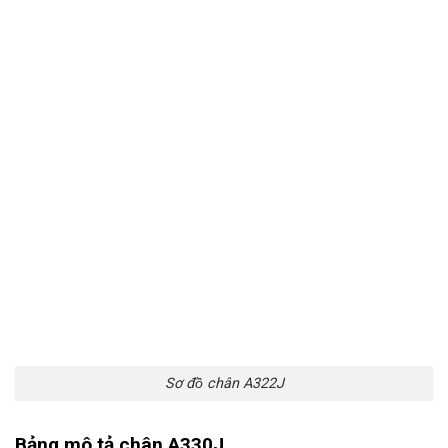
Sơ đồ chân A322J
Bảng mô tả chân A330J