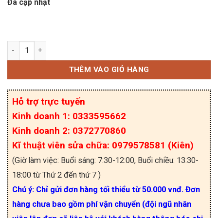
Đã cập nhật
A330J HCPL-330J ACPL-330J Opto điều khiển IGBT
THÊM VÀO GIỎ HÀNG
Hỗ trợ trực tuyến
Kinh doanh 1: 0333595662
Kinh doanh 2: 0372770860
Kĩ thuật viên sửa chữa: 0979578581 (Kiên)
(Giờ làm việc: Buổi sáng: 7:30-12:00, Buổi chiều: 13:30-
18:00 từ Thứ 2 đến thứ 7 )
Chú ý: Chỉ gửi đơn hàng tối thiểu từ 50.000 vnđ. Đơn
hàng chưa bao gồm phí vận chuyển (đội ngũ nhân