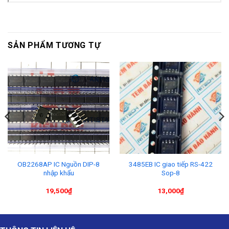
SẢN PHẨM TƯƠNG TỰ
OB2268AP IC Nguồn DIP-8
3485EB IC giao tiếp RS-422
nhập khẩu
Sop-8
19,500
₫
13,000
₫