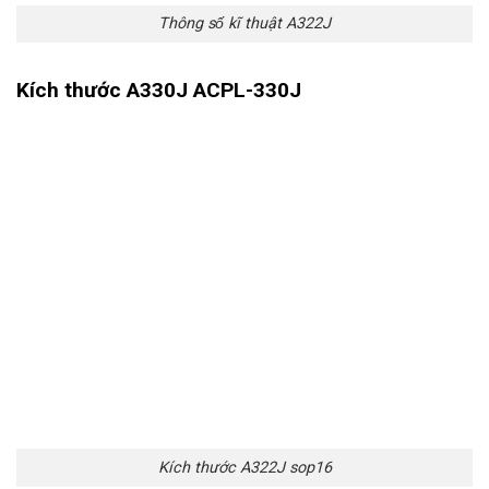
Thông số kĩ thuật A322J
Kích thước A330J ACPL-330J
Kích thước A322J sop16