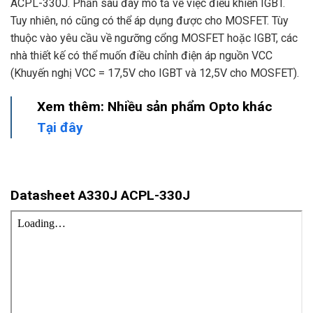
ACPL-330J. Phần sau đây mô tả về việc điều khiển IGBT.
Tuy nhiên, nó cũng có thể áp dụng được cho MOSFET. Tùy
thuộc vào yêu cầu về ngưỡng cổng MOSFET hoặc IGBT, các
nhà thiết kế có thể muốn điều chỉnh điện áp nguồn VCC
(Khuyến nghị VCC = 17,5V cho IGBT và 12,5V cho MOSFET).
Xem thêm: Nhiều sản phẩm Opto khác
Tại đây
Datasheet A330J ACPL-330J