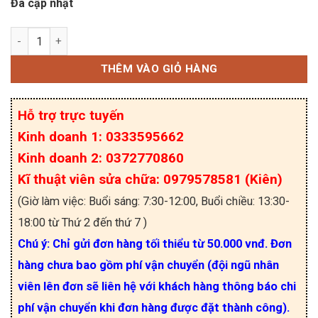
Đã cập nhật
A341HV, HCPL-341HV, A 341HV Opto DIP8 số lượ
THÊM VÀO GIỎ HÀNG
Hỗ trợ trực tuyến
Kinh doanh 1: 0333595662
Kinh doanh 2: 0372770860
Kĩ thuật viên sửa chữa: 0979578581 (Kiên)
(Giờ làm việc: Buổi sáng: 7:30-12:00, Buổi chiều: 13:30-
18:00 từ Thứ 2 đến thứ 7 )
Chú ý: Chỉ gửi đơn hàng tối thiểu từ 50.000 vnđ. Đơn
hàng chưa bao gồm phí vận chuyển (đội ngũ nhân
viên lên đơn sẽ liên hệ với khách hàng thông báo chi
phí vận chuyển khi đơn hàng được đặt thành công).