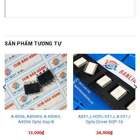
SẢN PHẨM TƯƠNG TỰ
A 4506, A4506V, A 4506V,
A331J, HCPL-331J, A 331J
A4506 Opto Sop-8
Opto Driver SOP-16
13,000
₫
24,900
₫