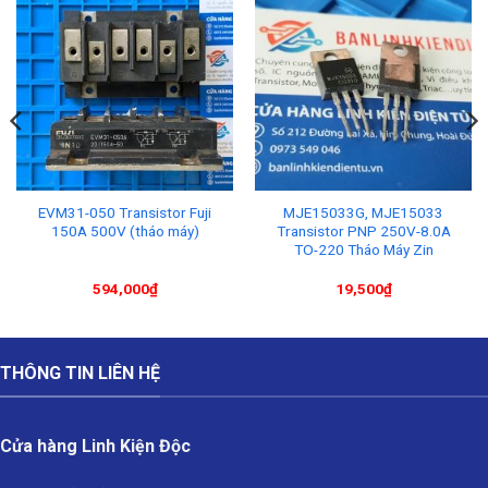
EVM31-050 Transistor Fuji
MJE15033G, MJE15033
150A 500V (tháo máy)
Transistor PNP 250V-8.0A
TO-220 Tháo Máy Zin
594,000
₫
19,500
₫
THÔNG TIN LIÊN HỆ
Cửa hàng Linh Kiện Độc