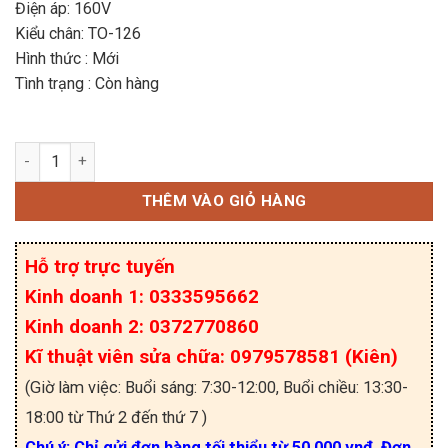
Điện áp: 160V
Kiểu chân: TO-126
Hình thức : Mới
Tình trạng : Còn hàng
B649A 2SB649A PNP Transistor 1.5A 160V TO-126
THÊM VÀO GIỎ HÀNG
Hỗ trợ trực tuyến
Kinh doanh 1: 0333595662
Kinh doanh 2: 0372770860
Kĩ thuật viên sửa chữa: 0979578581 (Kiên)
(Giờ làm việc: Buổi sáng: 7:30-12:00, Buổi chiều: 13:30-
18:00 từ Thứ 2 đến thứ 7 )
Chú ý: Chỉ gửi đơn hàng tối thiểu từ 50.000 vnđ. Đơn