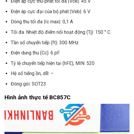
Điện áp cực thu-phát tối đa |Vce|: 45 V
Điện áp cực đại của bộ phát |Veb|: 6 V
Dòng thu tối đa |Ic max|: 0,1 A
Tối đa. Nhiệt độ điểm nối hoạt động (Tj): 150 ° C
Tần số chuyển tiếp (ft): 300 MHz
Điện dung thu (Cc): 6 pF
Tỷ lệ chuyển tiếp hiện tại (hFE), MIN: 520
Hệ số tiếng ồn, dB: –
Đóng gói: SOT23
Hình ảnh thực tế BC857C