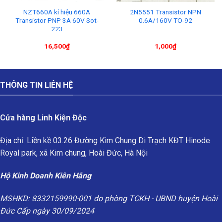
NZT660A kí hiệu 660A
2N5551 Transistor NPN
Transistor PNP 3A 60V Sot-
0.6A/160V TO-92
223
16,500
₫
1,000
₫
THÔNG TIN LIÊN HỆ
Cửa hàng Linh Kiện Độc
Địa chỉ: Liền kề 03.26 Đường Kim Chung Di Trạch KĐT Hinode
Royal park, xã Kim chung, Hoài Đức, Hà Nội
Hộ Kinh Doanh Kiên Hằng
MSHKD: 8332159990-001 do phòng TCKH - UBND huyện Hoài
Đức Cấp ngày 30/09/2024