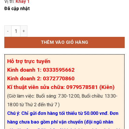
Vị trí:
Khay 1
Đã cập nhật
BCX70J (AJP/AJ) Transistor NPN 0.2A 45V SOT-2
THÊM VÀO GIỎ HÀNG
Hỗ trợ trực tuyến
Kinh doanh 1: 0333595662
Kinh doanh 2: 0372770860
Kĩ thuật viên sửa chữa: 0979578581 (Kiên)
(Giờ làm việc: Buổi sáng: 7:30-12:00, Buổi chiều: 13:30-
18:00 từ Thứ 2 đến thứ 7 )
Chú ý: Chỉ gửi đơn hàng tối thiểu từ 50.000 vnđ. Đơn
hàng chưa bao gồm phí vận chuyển (đội ngũ nhân