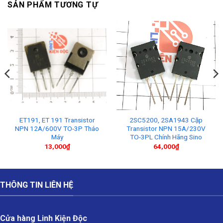
SẢN PHẨM TƯƠNG TỰ
ET191, ET 191 Transistor
2SC5200, 2SA1943 Cặp
NPN 12A/600V TO-3P Tháo
Transistor NPN 15A/230V
Máy
TO-3PL Chính Hãng Sino
13,000
₫
64,000
₫
THÔNG TIN LIÊN HỆ
Cửa hàng Linh Kiện Độc