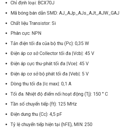
Chỉ định loại: BCX70J
Mã bóng bán dẫn SMD: AJ_AJp_AJs_AJt_AJW_GAJ
Chất liệu Transistor: Si
Phân cực: NPN
Tản điện tối đa của bộ thu (Pc): 0,35 W
Điện áp cơ sở Collector tối đa |Vcb|: 45 V
Điện áp cực thu-phát tối đa |Vce|: 45 V
Điện áp cơ sở bộ phát tối đa |Veb|: 5 V
Dòng thu tối đa |Ic max|: 0,1 A
Tối đa. Nhiệt độ điểm nối hoạt động (Tj): 150 ° C
Tần số chuyển tiếp (ft): 125 MHz
Điện dung thu (Cc): 4,5 pF
Tỷ lệ chuyển tiếp hiện tại (hFE), MIN: 250