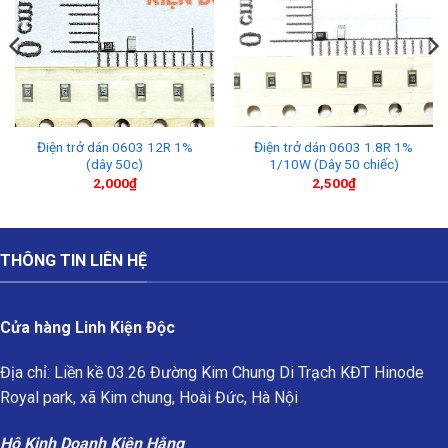
Điện trở dán 0603 12R 1%
Điện trở dán 0603 1.8R 1%
(dây 50c)
1/10W (Dây 50 chiếc)
2,000
₫
2,500
₫
THÔNG TIN LIÊN HỆ
Cửa hàng Linh Kiện Độc
Địa chỉ: Liền kề 03.26 Đường Kim Chung Di Trạch KĐT Hinode
Royal park, xã Kim chung, Hoài Đức, Hà Nội
Hộ Kinh Doanh Kiên Hằng