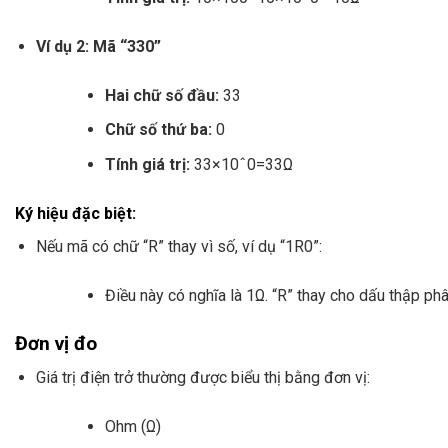
Ví dụ 2: Mã “330”
Hai chữ số đầu:
33
Chữ số thứ ba:
0
Tính giá trị:
33×10ˆ0=
33Ω
Ký hiệu đặc biệt:
Nếu mã có chữ “R” thay vì số, ví dụ “1R0”:
Điều này có nghĩa là 1Ω. “R” thay cho dấu thập phâ
Đơn vị đo
Giá trị điện trở thường được biểu thị bằng đơn vị:
Ohm (Ω)