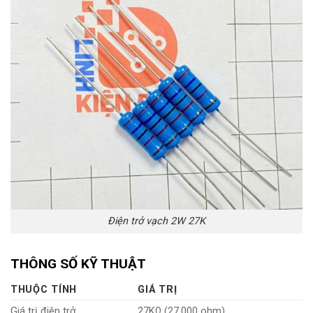
Điện trở vạch 2W 27K
THÔNG SỐ KỸ THUẬT
THUỘC TÍNH
GIÁ TRỊ
Giá trị điện trở
27KΩ (27.000 ohm)