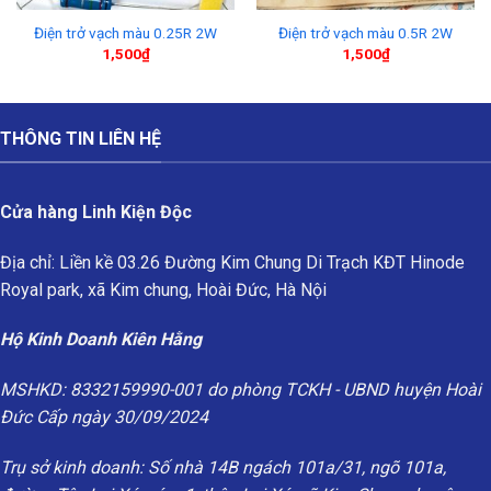
Điện trở vạch màu 0.25R 2W
Điện trở vạch màu 0.5R 2W
1,500
₫
1,500
₫
THÔNG TIN LIÊN HỆ
Cửa hàng Linh Kiện Độc
Địa chỉ: Liền kề 03.26 Đường Kim Chung Di Trạch KĐT Hinode
Royal park, xã Kim chung, Hoài Đức, Hà Nội
Hộ Kinh Doanh Kiên Hằng
MSHKD: 8332159990-001 do phòng TCKH - UBND huyện Hoài
Đức Cấp ngày 30/09/2024
Trụ sở kinh doanh: Số nhà 14B ngách 101a/31, ngõ 101a,