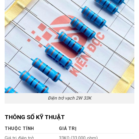
Điện trở vạch 2W 33K
THÔNG SỐ KỸ THUẬT
THUỘC TÍNH
GIÁ TRỊ
Giá trị điện trở
33KΩ (33.000 ohm)