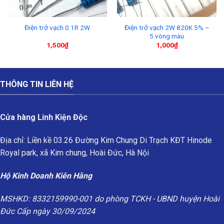
Điện trở vạch 2W 820K 5% –
Điện trở vạch 0.1R 2W
5 vòng màu
1,500
₫
1,000
₫
THÔNG TIN LIÊN HỆ
Cửa hàng Linh Kiện Độc
Địa chỉ: Liền kề 03.26 Đường Kim Chung Di Trạch KĐT Hinode
Royal park, xã Kim chung, Hoài Đức, Hà Nội
Hộ Kinh Doanh Kiên Hằng
MSHKD: 8332159990-001 do phòng TCKH - UBND huyện Hoài
Đức Cấp ngày 30/09/2024