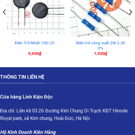
Điện trở công suất 2W 2.2R
Điện Trở Nhiệt 10D-25
5%
9,500
₫
1,500
₫
THÔNG TIN LIÊN HỆ
Cửa hàng Linh Kiện Độc
Địa chỉ: Liền kề 03.26 Đường Kim Chung Di Trạch KĐT Hinode
Royal park, xã Kim chung, Hoài Đức, Hà Nội
Hộ Kinh Doanh Kiên Hằng