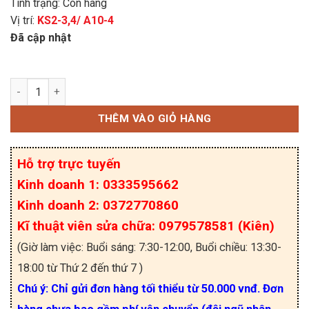
Tình trạng: Còn hàng
Vị trí:
KS2-3,4/ A10-4
Đã cập nhật
Điện trở xả vỏ nhôm RXLG 600W 130R 285x60x30
THÊM VÀO GIỎ HÀNG
Hỗ trợ trực tuyến
Kinh doanh 1: 0333595662
Kinh doanh 2: 0372770860
Kĩ thuật viên sửa chữa: 0979578581 (Kiên)
(Giờ làm việc: Buổi sáng: 7:30-12:00, Buổi chiều: 13:30-
18:00 từ Thứ 2 đến thứ 7 )
Chú ý: Chỉ gửi đơn hàng tối thiểu từ 50.000 vnđ. Đơn