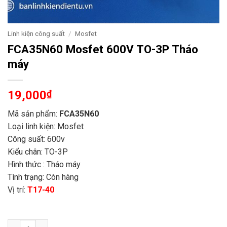
Linh kiện công suất
/
Mosfet
FCA35N60 Mosfet 600V TO-3P Tháo
máy
19,000
₫
Mã sản phẩm:
FCA35N60
Loại linh kiện: Mosfet
Công suất: 600v
Kiểu chân: TO-3P
Hình thức : Tháo máy
Tình trạng: Còn hàng
Vị trí:
T17-40
FCA35N60 Mosfet 600V TO-3P Tháo máy số lượn