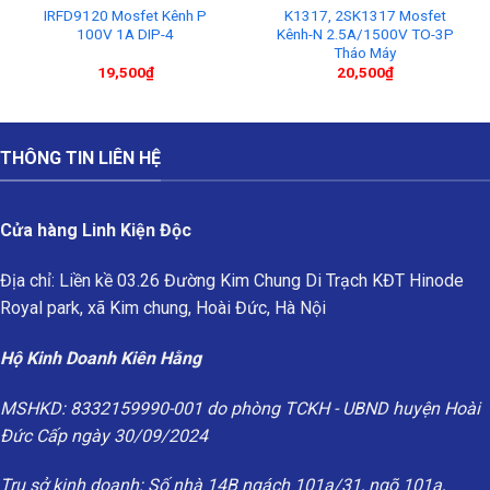
IRFD9120 Mosfet Kênh P
K1317, 2SK1317 Mosfet
100V 1A DIP-4
Kênh-N 2.5A/1500V TO-3P
Tháo Máy
19,500
₫
20,500
₫
THÔNG TIN LIÊN HỆ
Cửa hàng Linh Kiện Độc
Địa chỉ: Liền kề 03.26 Đường Kim Chung Di Trạch KĐT Hinode
Royal park, xã Kim chung, Hoài Đức, Hà Nội
Hộ Kinh Doanh Kiên Hằng
MSHKD: 8332159990-001 do phòng TCKH - UBND huyện Hoài
Đức Cấp ngày 30/09/2024
Trụ sở kinh doanh: Số nhà 14B ngách 101a/31, ngõ 101a,