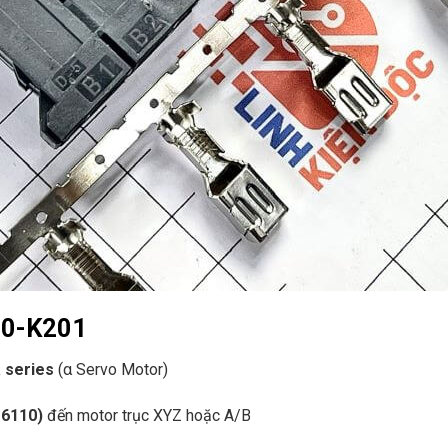
10-K201
 series
(α Servo Motor)
-6110)
đến motor trục XYZ hoặc A/B