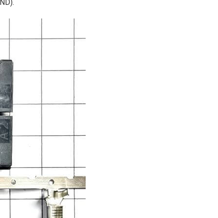
GND).