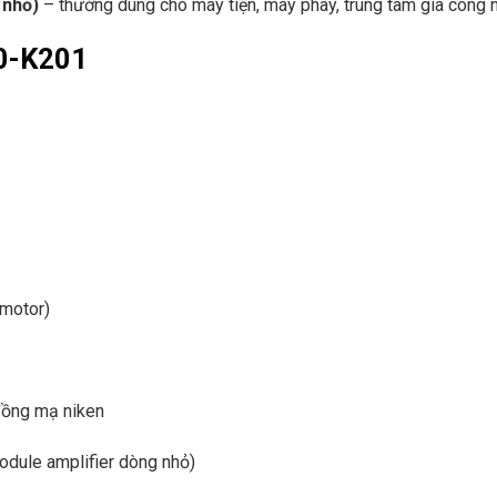
 nhỏ)
– thường dùng cho máy tiện, máy phay, trung tâm gia công 
0-K201
motor)
 đồng mạ niken
odule amplifier dòng nhỏ)