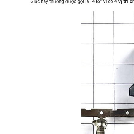
Giắc này thường được gọi là
“4 lỗ”
vì có
4 vị trí 