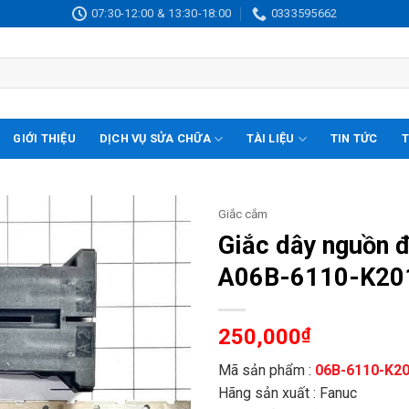
07:30-12:00 & 13:30-18:00
0333595662
GIỚI THIỆU
DỊCH VỤ SỬA CHỮA
TÀI LIỆU
TIN TỨC
T
Giắc cắm
Giắc dây nguồn 
A06B-6110-K201
250,000
₫
Mã sản phẩm :
06B-6110-K2
Hãng sản xuất : Fanuc