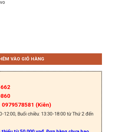
rvo
 FANUC D-5 trục XYZ A06B-6110-K201 4 lỗ số lượng
HÊM VÀO GIỎ HÀNG
5662
0860
a: 0979578581 (Kiên)
30-12:00, Buổi chiều: 13:30-18:00 từ Thứ 2 đến
i thiểu từ 50.000 vnđ. Đơn hàng chưa bao