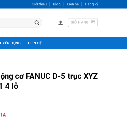
Giới thiệu
Blog
Liên hệ
Đăng ký
GIỎ HÀNG
UYỂN DỤNG
LIÊN HỆ
động cơ FANUC D-5 trục XYZ
 4 lỗ
01A