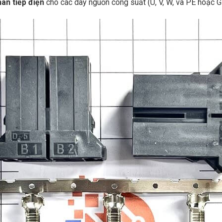
chân tiếp điện
cho các dây nguồn công suất (U, V, W, và PE hoặc 