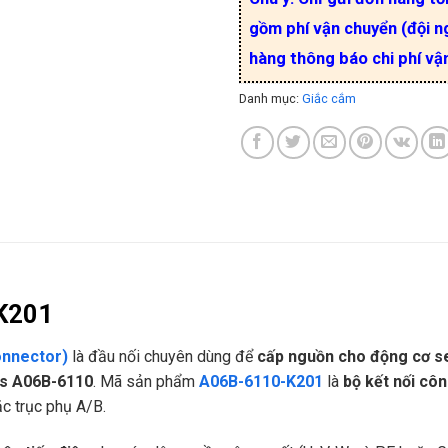
gồm phí vận chuyển (đội ng
hàng thông báo chi phí vậ
Danh mục:
Giắc cắm
-K201
onnector)
là đầu nối chuyên dùng để
cấp nguồn cho động cơ s
es A06B-6110
. Mã sản phẩm
A06B-6110-K201
là
bộ kết nối cô
ặc trục phụ A/B.