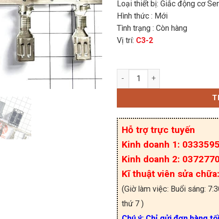
Loại thiết bị: Giắc động cơ Se
Hình thức : Mới
Tình trạng : Còn hàng
Vị trí:
C3-2
Giắc dây nguồn động cơ
T
Hỗ trợ trực tuyến
Kinh doanh 1: 033359
Kinh doanh 2: 037277
Kĩ thuật viên sửa chữ
(Giờ làm việc: Buổi sáng: 7:
thứ 7 )
Chú ý: Chỉ gửi đơn hàng tố