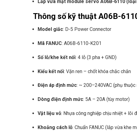
Lắp vừa mặt module servo A06B-6110 (loại
Thông số kỹ thuật A06B-611
Model giắc
: D-5 Power Connector
Mã FANUC
: A06B-6110-K201
Số lỗ/khe kết nối
: 4 lỗ (3 pha + GND)
Kiểu kết nối
: Vặn ren – chốt khóa chắc chắn
Điện áp định mức
: ~ 200–240VAC (phụ thuộc 
Dòng điện định mức
: 5A – 20A (tùy motor)
Vật liệu vỏ
: Nhựa công nghiệp chịu nhiệt + lõi
Khoảng cách lỗ
: Chuẩn FANUC (lắp vừa khe m