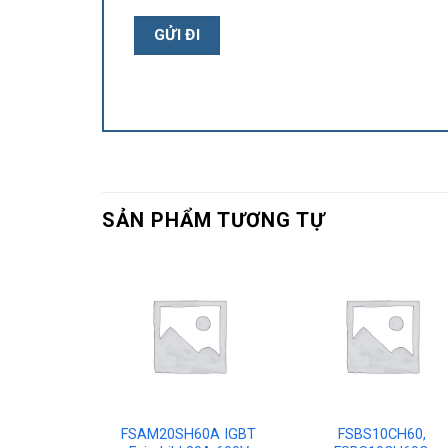
SẢN PHẨM TƯƠNG TỰ
0BT IGBT
FSAM20SH60A IGBT
FSBS10CH60,