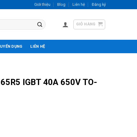
Giới thiệu
Blog
Liên hệ
Đăng ký
GIỎ HÀNG
UYỂN DỤNG
LIÊN HỆ
65R5 IGBT 40A 650V TO-