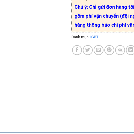
Chú ý: Chỉ gửi đơn hàng tố
gồm phí vận chuyển (đội ng
hàng thông báo chi phí vậ
Danh mục:
IGBT