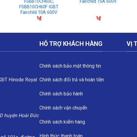
FSBB10CH60C,
Fairchild 15A 600V
FSBB10CH60F IGBT
Fairchild 10A 600V
1
₫
1
₫
HỖ TRỢ KHÁCH HÀNG
VỊ 
Chính sách bảo mật thông tin
 KĐT Hinode Royal
Chính sách đổi trả và hoàn tiền
Chính sách bảo hành
Chính sách vận chuyển
D huyện Hoài Đức
Chính sách kiểm hàng
Hình thức thanh toán