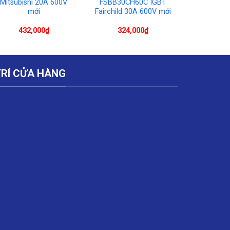
Mitsubishi 20A 600V
FSBB30CH60C IGBT
mới
Fairchild 30A 600V mới
432,000
₫
324,000
₫
TRÍ CỬA HÀNG