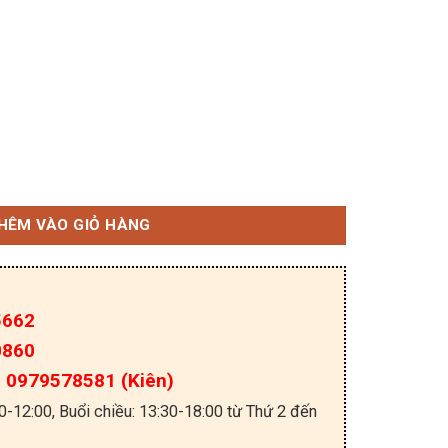
T 40A 650V TO-247 tháo máy số lượng
HÊM VÀO GIỎ HÀNG
5662
0860
a: 0979578581 (Kiên)
30-12:00, Buổi chiều: 13:30-18:00 từ Thứ 2 đến