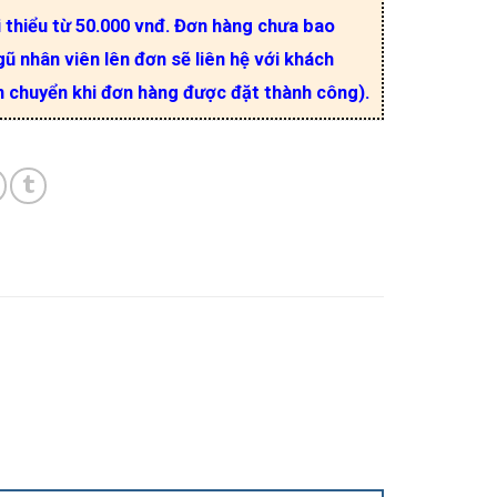
i thiểu từ 50.000 vnđ. Đơn hàng chưa bao
ũ nhân viên lên đơn sẽ liên hệ với khách
n chuyển khi đơn hàng được đặt thành công).