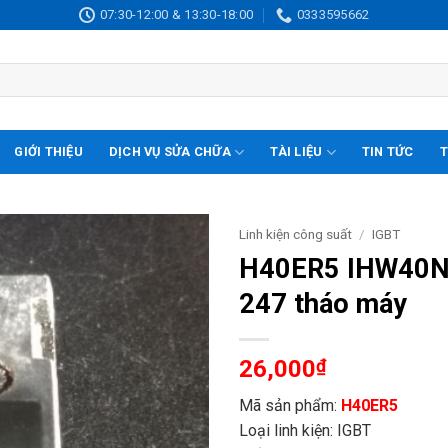
07:30-12:00 & 13:30-18:00
0333595662
GIỚI THIỆU
DỊCH VỤ SỬA CHỮA
TÀI LIỆU
TIN TỨC
T
Linh kiện công suất
/
IGBT
H40ER5 IHW40N
247 tháo máy
26,000
₫
Mã sản phẩm:
H40ER5
Loại linh kiện: IGBT