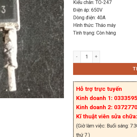
Kiểu chân: TO-247
Điện áp: 650V
Dòng điện: 40A
Hình thức: Tháo máy
Tình trạng: Còn hàng
H40ER5 IHW40N65R5 IGB
T
Hỗ trợ trực tuyến
Kinh doanh 1: 033359
Kinh doanh 2: 037277
Kĩ thuật viên sửa chữ
(Giờ làm việc: Buổi sáng: 7:
thứ 7 )