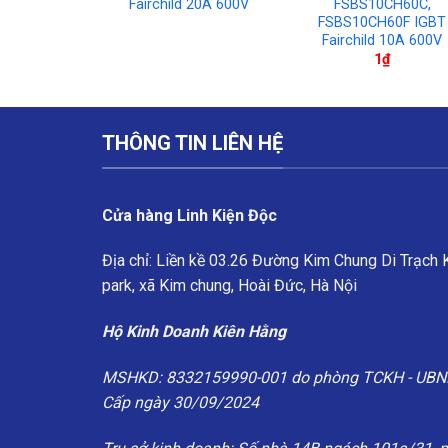
 10A 600V
Fairchild 20A 600V
FSBS10CH60C,
FSBS10CH60F IGBT
Fairchild 10A 600V
₫
1
₫
THÔNG TIN LIÊN HỆ
Cửa hàng Linh Kiện Độc
Địa chỉ: Liền kề 03.26 Đường Kim Chung Di Trạch
park, xã Kim chung, Hoài Đức, Hà Nội
Hộ Kinh Doanh Kiên Hằng
MSHKD: 8332159990-001 do phòng TCKH - UBN
Cấp ngày 30/09/2024