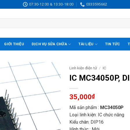
07:30-12:00 & 13:30-18:00
0333595662
GIỚI THIỆU
DỊCH VỤ SỬA CHỮA
TÀI LIỆU
TIN TỨC
T
Linh kiện điện tử
/
IC
IC MC34050P, D
35,000
₫
Mã sản phẩm :
MC34050P
Loại linh kiện: IC chức năng
Kiểu chân: DIP16
Hình thức : Mới