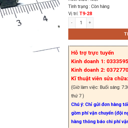
Tình trạng : Còn hàng
Vị trí:
T9-28
IC MC34050P, DIP-16 số
T
Hỗ trợ trực tuyến
Kinh doanh 1: 033359
Kinh doanh 2: 037277
Kĩ thuật viên sửa chữ
(Giờ làm việc: Buổi sáng: 7:
thứ 7 )
Chú ý: Chỉ gửi đơn hàng tố
gồm phí vận chuyển (đội ng
hàng thông báo chi phí vậ