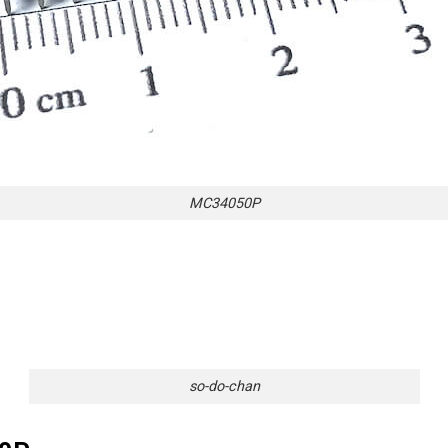
MC34050P
so-do-chan