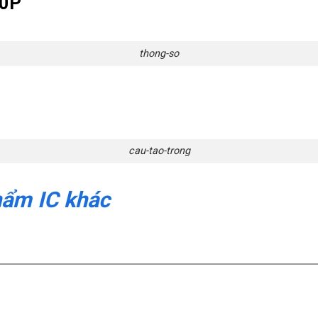
50P
thong-so
cau-tao-trong
hẩm IC khác