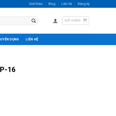
Giới thiệu
Blog
Liên hệ
Đăng ký
GIỎ HÀNG
UYỂN DỤNG
LIÊN HỆ
IP-16