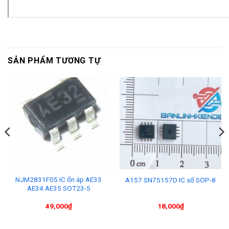
SẢN PHẨM TƯƠNG TỰ
NJM2831F05 IC ổn áp AE33
A157 SN75157D IC số SOP-8
AE34 AE35 SOT23-5
49,000
₫
18,000
₫