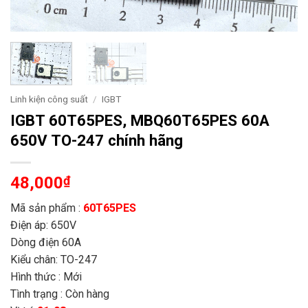
Linh kiện công suất
/
IGBT
IGBT 60T65PES, MBQ60T65PES 60A
650V TO-247 chính hãng
48,000
₫
Mã sản phẩm :
60T65PES
Điện áp: 650V
Dòng điện 60A
Kiểu chân: TO-247
Hình thức : Mới
Tình trạng : Còn hàng