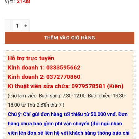
Vị trí:
21-08
IGBT 60T65PES, MBQ60T65PES 60A 650V TO-247 
THÊM VÀO GIỎ HÀNG
Hỗ trợ trực tuyến
Kinh doanh 1: 0333595662
Kinh doanh 2: 0372770860
Kĩ thuật viên sửa chữa: 0979578581 (Kiên)
(Giờ làm việc: Buổi sáng: 7:30-12:00, Buổi chiều: 13:30-
18:00 từ Thứ 2 đến thứ 7 )
Chú ý: Chỉ gửi đơn hàng tối thiểu từ 50.000 vnđ. Đơn
hàng chưa bao gồm phí vận chuyển (đội ngũ nhân
viên lên đơn sẽ liên hệ với khách hàng thông báo chi