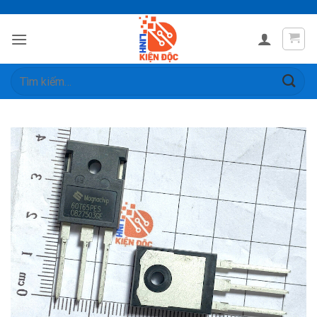
Skip
to
content
Tìm
kiếm: