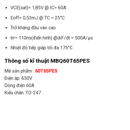
VCE(sat)= 1,85V @ IC= 60A
Eoff= 0,53mJ @ TC = 25°C
Trở kháng đầu vào cao
trr= 110ns(điển hình) @diF/dt = 500A/μs
Nhiệt độ tiếp giáp tối đa 175°C
Thông số kĩ thuật MBQ60T65PES
Mã sản phẩm :
60T65PES
Điện áp: 650V
Dòng điện 60A
Kiểu chân: TO-247