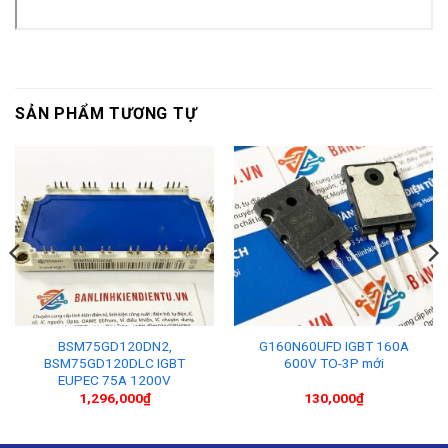
SẢN PHẨM TƯƠNG TỰ
BSM75GD120DN2,
G160N60UFD IGBT 160A
BSM75GD120DLC IGBT
600V TO-3P mới
EUPEC 75A 1200V
1,296,000
₫
130,000
₫