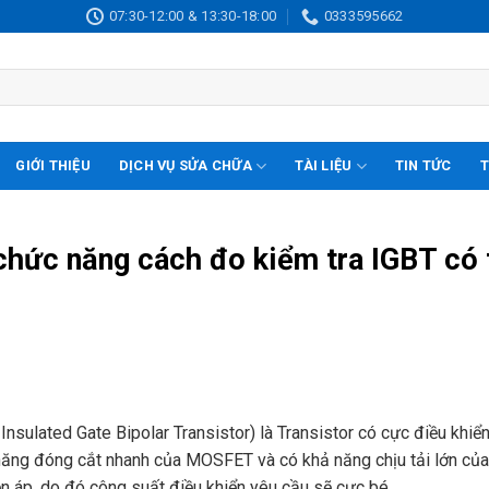
07:30-12:00 & 13:30-18:00
0333595662
GIỚI THIỆU
DỊCH VỤ SỬA CHỮA
TÀI LIỆU
TIN TỨC
T
 chức năng cách đo kiểm tra IGBT có 
 Insulated Gate Bipolar Transistor) là Transistor có cực điều khiển 
năng đóng cắt nhanh của MOSFET và có khả năng chịu tải lớn của
n áp, do đó công suất điều khiển yêu cầu sẽ cực bé.