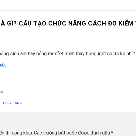
LÀ GÌ? CẤU TẠO CHỨC NĂNG CÁCH ĐO KIỂM 
ằng siêu âm hay hỏng mosfet mình thay bằng igbt có đc ko nhỉ?
HIỀU
 a
T 11:04 SÁNG
n thị công khai.
Các trường bắt buộc được đánh dấu
*