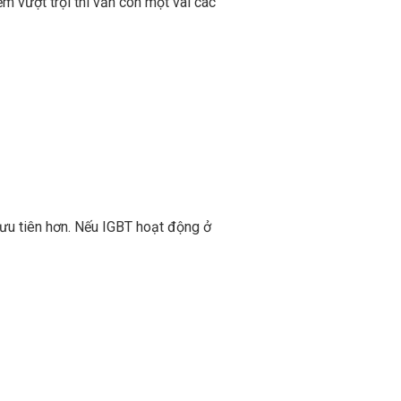
m vượt trội thì vẫn còn một vài các
ưu tiên hơn. Nếu IGBT hoạt động ở