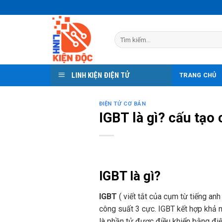
Skip
to
content
Tìm
kiếm:
LINH KIỆN ĐIỆN TỬ
TRANG CHỦ
ĐIỆN TỬ CƠ BẢN
IGBT là gì? cấu tạo
IGBT là gì?
IGBT
( viết tắt của cụm từ tiếng anh
công suất 3 cực. IGBT kết hợp khả 
là phần tử được điều khiển bằng điệ