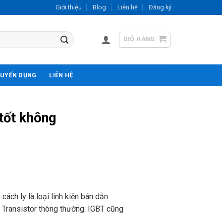
Giới thiệu
Blog
Liên hệ
Đăng ký
GIỎ HÀNG
UYỂN DỤNG
LIÊN HỆ
tốt không
cách ly là loại linh kiện bán dẫn
 Transistor thông thường. IGBT cũng