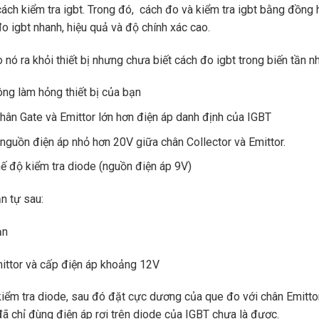
ách kiểm tra igbt. Trong đó, cách đo và kiểm tra igbt bằng đồn
o igbt nhanh, hiệu quả và độ chính xác cao.
ó ra khỏi thiết bị nhưng chưa biết cách đo igbt trong biến tần 
ng làm hỏng thiết bị của bạn
hân Gate và Emittor lớn hơn điện áp danh định của IGBT
nguồn điện áp nhỏ hơn 20V giữa chân Collector và Emittor.
ế độ kiểm tra diode (nguồn điện áp 9V)
n tự sau:
ạn
mittor và cấp điện áp khoảng 12V
ểm tra diode, sau đó đặt cực dương của que đo với chân Emittor
ã chỉ đùng điện áp rơi trên diode của IGBT chưa là được.