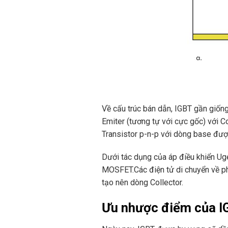
Về cấu trúc bán dẫn, IGBT gần giống
Emiter (tương tự với cực gốc) với C
Transistor p-n-p với dòng base đư
Dưới tác dụng của áp điều khiển Uge
MOSFET.Các điện tử di chuyển về phí
tạo nên dòng Collector.
Ưu nhược điểm của I