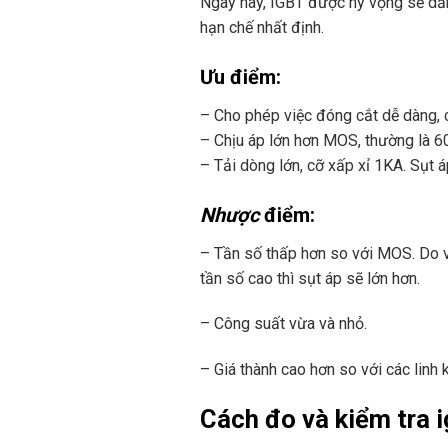
Ngày nay, IGBT được hy vọng sẽ dần 
hạn chế nhất định.
Ưu điểm:
– Cho phép việc đóng cắt dễ dàng, 
– Chịu áp lớn hơn MOS, thường là 600
– Tải dòng lớn, cỡ xấp xỉ 1KA. Sụt 
Nhược
điểm:
– Tần số thấp hơn so với MOS. Do v
tần số cao thì sụt áp sẽ lớn hơn.
– Công suất vừa và nhỏ.
– Giá thành cao hơn so với các linh
Cách đo và kiểm tra i