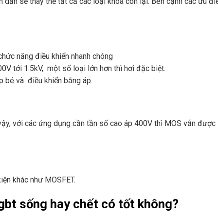
dần sẽ thay thế tất cả các loại khóa còn lại. Bên cạnh các ưu điể
chức năng điều khiển nhanh chóng
V tới 1.5kV, một số loại lớn hơn thì hơi đặc biệt.
áp bé và điều khiển bằng áp.
ậy, với các ứng dụng cần tần số cao áp 400V thì MOS vẫn được 
 kiện khác như MOSFET.
gbt sống hay chết có tốt không?