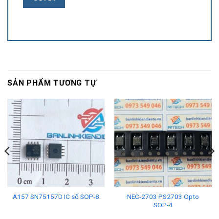
SẢN PHẨM TƯƠNG TỰ
NEC-2703 PS2703 Opto
A157 SN75157D IC số SOP-8
SOP-4