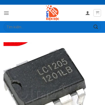
Skip
to
content
Tìm
kiếm: