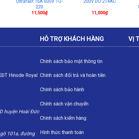
1
Ultrafast 16A 600V TO-
200V DO-214AC
220
11,500
₫
11,000
₫
HỖ TRỢ KHÁCH HÀNG
VỊ 
Chính sách bảo mật thông tin
 KĐT Hinode Royal
Chính sách đổi trả và hoàn tiền
Chính sách bảo hành
Chính sách vận chuyển
D huyện Hoài Đức
Chính sách kiểm hàng
Hình thức thanh toán
ngõ 101a, đường