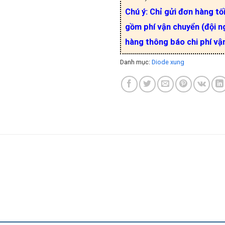
Chú ý: Chỉ gửi đơn hàng tố
gồm phí vận chuyển (đội ng
hàng thông báo chi phí vậ
Danh mục:
Diode xung