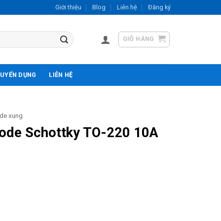
Giới thiệu
Blog
Liên hệ
Đăng ký
GIỎ HÀNG
UYỂN DỤNG
LIÊN HỆ
de xung
de Schottky TO-220 10A