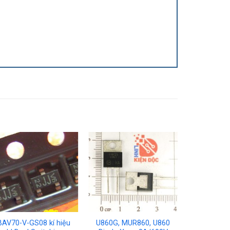
BAV70-V-GS08 kí hiệu
U860G, MUR860, U860
Diod