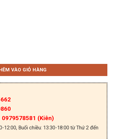
ttky TO-220 10A 200V số lượng
HÊM VÀO GIỎ HÀNG
5662
0860
a: 0979578581 (Kiên)
30-12:00, Buổi chiều: 13:30-18:00 từ Thứ 2 đến