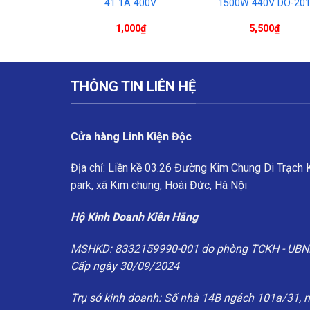
V (1N4148
41 1A 400V
1500W 440V DO-20
thước 1206
00
₫
1,000
₫
5,500
₫
THÔNG TIN LIÊN HỆ
Cửa hàng Linh Kiện Độc
Địa chỉ: Liền kề 03.26 Đường Kim Chung Di Trạch
park, xã Kim chung, Hoài Đức, Hà Nội
Hộ Kinh Doanh Kiên Hằng
MSHKD: 8332159990-001 do phòng TCKH - UBN
Cấp ngày 30/09/2024
Trụ sở kinh doanh: Số nhà 14B ngách 101a/31, 