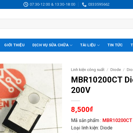
07:30-12:00 & 13:30-18:00
0333595662
GIỚI THIỆU
DỊCH VỤ SỬA CHỮA
TÀI LIỆU
TIN TỨC
T
Linh kiện công suất
/
Diode
/
Dio
MBR10200CT Dio
200V
8,500
₫
Mã sản phẩm :
MBR10200CT
Loại linh kiện: Diode