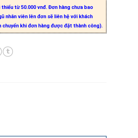
i thiểu từ 50.000 vnđ. Đơn hàng chưa bao
ũ nhân viên lên đơn sẽ liên hệ với khách
n chuyển khi đơn hàng được đặt thành công).