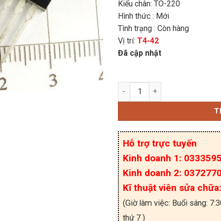
Kiểu chân: TO-220
Hình thức : Mới
Tình trạng : Còn hàng
Vị trí:
T4-42
Đã cập nhật
MBR10200CT Diode Scho
T
Hỗ trợ trực tuyến
Kinh doanh 1: 033359
Kinh doanh 2: 037277
Kĩ thuật viên sửa chữ
(Giờ làm việc: Buổi sáng: 7:
thứ 7 )