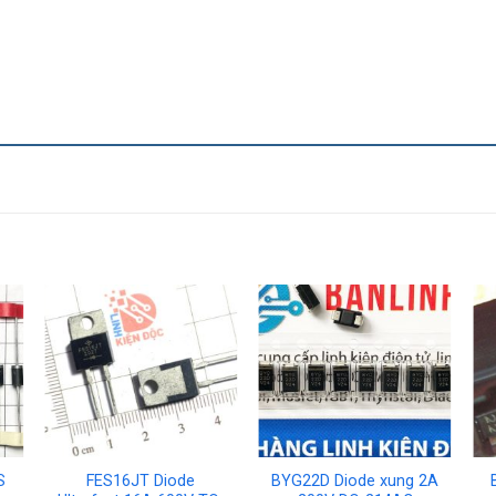
S
FES16JT Diode
BYG22D Diode xung 2A