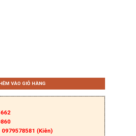
sistor NPN 50A 120V TO-3 Tháo máy số lượng
HÊM VÀO GIỎ HÀNG
5662
0860
a: 0979578581 (Kiên)