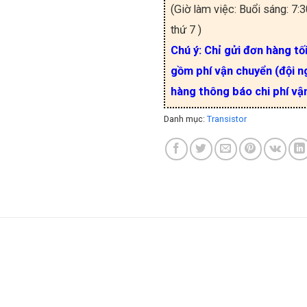
(Giờ làm việc: Buổi sáng: 7:
thứ 7 )
Chú ý: Chỉ gửi đơn hàng tố
gồm phí vận chuyển (đội ng
hàng thông báo chi phí vậ
Danh mục:
Transistor