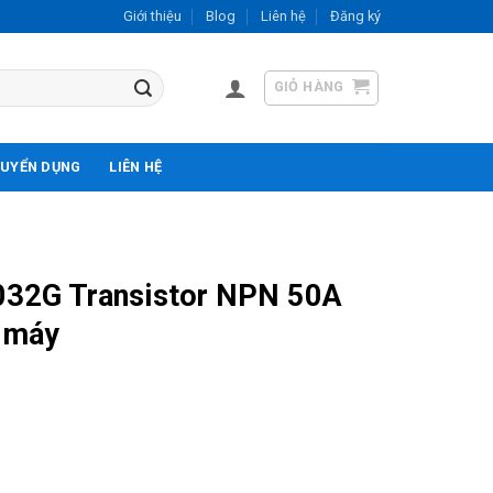
Giới thiệu
Blog
Liên hệ
Đăng ký
GIỎ HÀNG
UYỂN DỤNG
LIÊN HỆ
2G Transistor NPN 50A
 máy