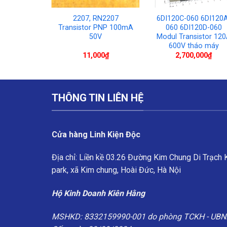
SA1943 Cặp
2207, RN2207
6DI120C-060 6DI120
tor NPN
Transistor PNP 100mA
060 6DI120D-060
 TO-3PL
50V
Modul Transistor 12
ng Sino
600V tháo máy
00
₫
11,000
₫
2,700,000
₫
THÔNG TIN LIÊN HỆ
Cửa hàng Linh Kiện Độc
Địa chỉ: Liền kề 03.26 Đường Kim Chung Di Trạch
park, xã Kim chung, Hoài Đức, Hà Nội
Hộ Kinh Doanh Kiên Hằng
MSHKD: 8332159990-001 do phòng TCKH - UBN