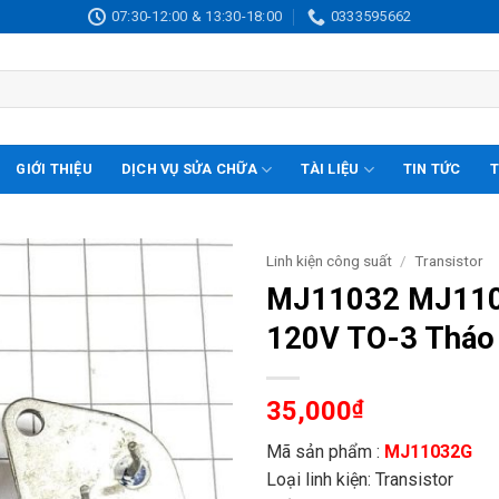
07:30-12:00 & 13:30-18:00
0333595662
GIỚI THIỆU
DỊCH VỤ SỬA CHỮA
TÀI LIỆU
TIN TỨC
T
Linh kiện công suất
/
Transistor
MJ11032 MJ1103
120V TO-3 Tháo
35,000
₫
Mã sản phẩm :
MJ11032G
Loại linh kiện: Transistor