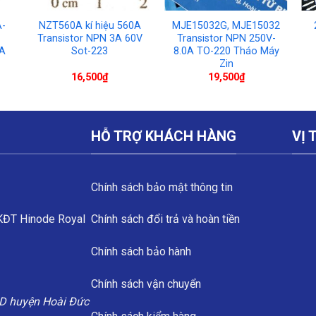
A-
NZT560A kí hiệu 560A
MJE15032G, MJE15032
Transistor NPN 3A 60V
Transistor NPN 250V-
0A
Sot-223
8.0A TO-220 Tháo Máy
Zin
16,500
₫
19,500
₫
HỖ TRỢ KHÁCH HÀNG
VỊ 
Chính sách bảo mật thông tin
 KĐT Hinode Royal
Chính sách đổi trả và hoàn tiền
Chính sách bảo hành
Chính sách vận chuyển
D huyện Hoài Đức