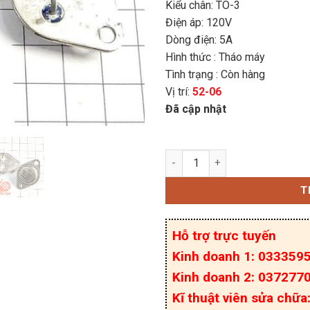
Kiểu chân: TO-3
Điện áp: 120V
Dòng điện: 5A
Hình thức : Tháo máy
Tình trạng : Còn hàng
Vị trí:
52-06
Đã cập nhật
MJ11032 MJ11032G Tran
T
Hỗ trợ trực tuyến
Kinh doanh 1: 033359
Kinh doanh 2: 037277
Kĩ thuật viên sửa chữ