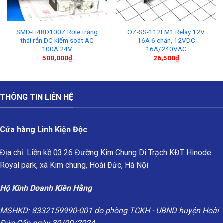
SMD-H48D100Z Rơle trạng
OZ-SS-112LM1 Relay 12V
thái rắn DC kiểm soát AC
16A 6 chân, 12VDC
100A 24V
16A/240VAC
500,000
₫
26,500
₫
THÔNG TIN LIÊN HỆ
Cửa hàng Linh Kiện Độc
Địa chỉ: Liền kề 03.26 Đường Kim Chung Di Trạch KĐT Hinode
Royal park, xã Kim chung, Hoài Đức, Hà Nội
Hộ Kinh Doanh Kiên Hằng
MSHKD: 8332159990-001 do phòng TCKH - UBND huyện Hoài
Đức Cấp ngày 30/09/2024