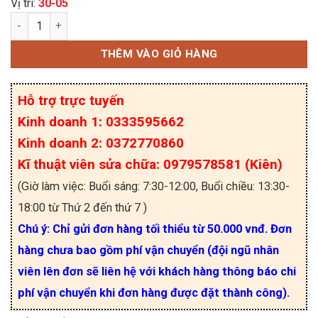
Vị trí:
30-05
MYAA018E Relay 18VDC 5A 250VAC 4 chân số lư
THÊM VÀO GIỎ HÀNG
Hỗ trợ trực tuyến
Kinh doanh 1: 0333595662
Kinh doanh 2: 0372770860
Kĩ thuật viên sửa chữa: 0979578581 (Kiên)
(Giờ làm việc: Buổi sáng: 7:30-12:00, Buổi chiều: 13:30-
18:00 từ Thứ 2 đến thứ 7 )
Chú ý: Chỉ gửi đơn hàng tối thiểu từ 50.000 vnđ. Đơn
hàng chưa bao gồm phí vận chuyển (đội ngũ nhân
viên lên đơn sẽ liên hệ với khách hàng thông báo chi
phí vận chuyển khi đơn hàng được đặt thành công).