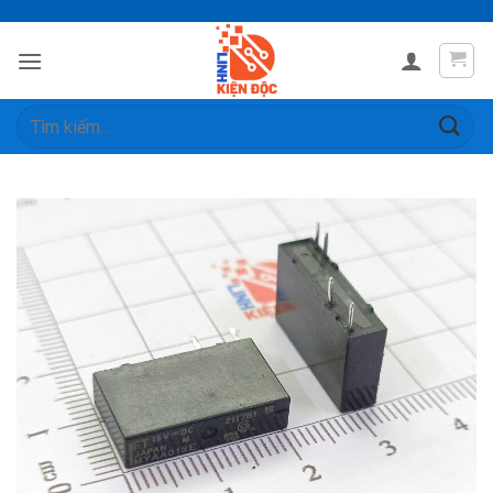
Skip
to
content
Tìm
kiếm: