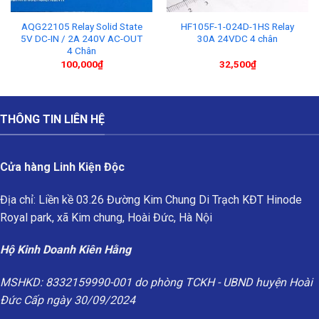
AQG22105 Relay Solid State
HF105F-1-024D-1HS Relay
5V DC-IN / 2A 240V AC-OUT
30A 24VDC 4 chân
4 Chân
100,000
₫
32,500
₫
THÔNG TIN LIÊN HỆ
Cửa hàng Linh Kiện Độc
Địa chỉ: Liền kề 03.26 Đường Kim Chung Di Trạch KĐT Hinode
Royal park, xã Kim chung, Hoài Đức, Hà Nội
Hộ Kinh Doanh Kiên Hằng
MSHKD: 8332159990-001 do phòng TCKH - UBND huyện Hoài
Đức Cấp ngày 30/09/2024