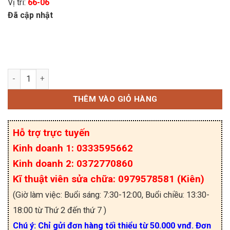
Vị trí:
66-06
Đã cập nhật
MYAA024D Relay 24VDC 5A 250VAC 4 chân số lư
THÊM VÀO GIỎ HÀNG
Hỗ trợ trực tuyến
Kinh doanh 1: 0333595662
Kinh doanh 2: 0372770860
Kĩ thuật viên sửa chữa: 0979578581 (Kiên)
(Giờ làm việc: Buổi sáng: 7:30-12:00, Buổi chiều: 13:30-
18:00 từ Thứ 2 đến thứ 7 )
Chú ý: Chỉ gửi đơn hàng tối thiểu từ 50.000 vnđ. Đơn