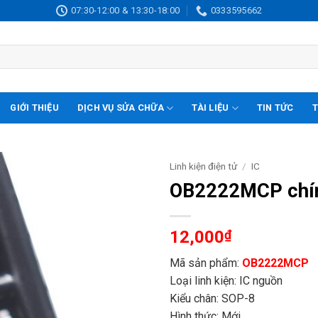
07:30-12:00 & 13:30-18:00
0333595662
GIỚI THIỆU
DỊCH VỤ SỬA CHỮA
TÀI LIỆU
TIN TỨC
T
Linh kiện điện tử
/
IC
OB2222MCP chín
12,000
₫
Mã sản phẩm:
​​
OB2222MCP
Loại linh kiện: IC nguồn
Kiểu chân: SOP-8
Hình thức: Mới