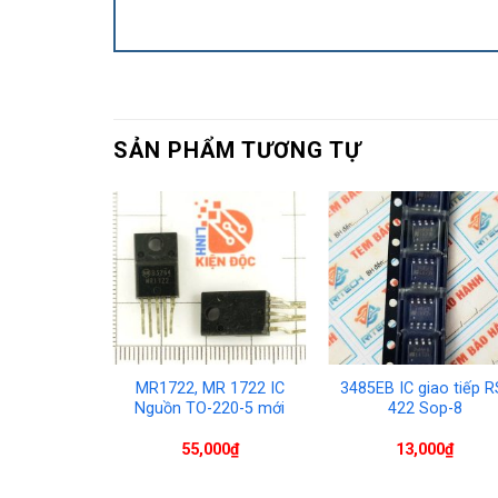
SẢN PHẨM TƯƠNG TỰ
M-ADJ,
MR1722, MR 1722 IC
3485EB IC giao tiếp R
X-ADJ,
Nguồn TO-220-5 mới
422 Sop-8
14
00
₫
55,000
₫
13,000
₫