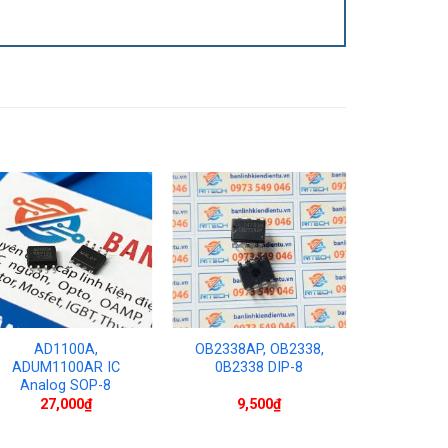
AD1100A,
OB2338AP, OB2338,
7815A, 
ADUM1100AR IC
0B2338 DIP-8
7815A J
Analog SOP-8
27,000
₫
9,500
₫
11