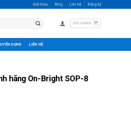
Giới thiệu
Blog
Liên hệ
Đăng ký
GIỎ HÀNG
UYỂN DỤNG
LIÊN HỆ
h hãng On-Bright SOP-8