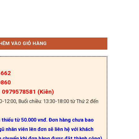
n-Bright SOP-8 số lượng
HÊM VÀO GIỎ HÀNG
5662
0860
a: 0979578581 (Kiên)
30-12:00, Buổi chiều: 13:30-18:00 từ Thứ 2 đến
i thiểu từ 50.000 vnđ. Đơn hàng chưa bao
ũ nhân viên lên đơn sẽ liên hệ với khách
n chuyển khi đơn hàng được đặt thành công).