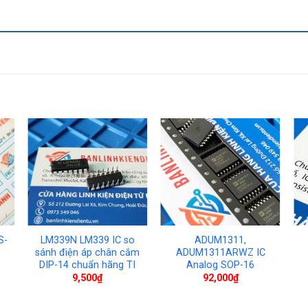
S-
LM339N LM339 IC so
ADUM1311,
sánh điện áp chân cắm
ADUM1311ARWZ IC
DIP-14 chuẩn hãng TI
Analog SOP-16
9,500
₫
92,000
₫