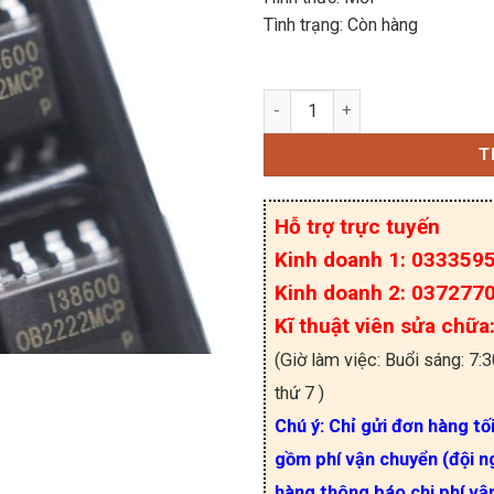
Tình trạng: Còn hàng
OB2222MCP chính hãng O
T
Hỗ trợ trực tuyến
Kinh doanh 1: 033359
Kinh doanh 2: 037277
Kĩ thuật viên sửa chữ
(Giờ làm việc: Buổi sáng: 7:
thứ 7 )
Chú ý: Chỉ gửi đơn hàng tố
gồm phí vận chuyển (đội ng
hàng thông báo chi phí vậ