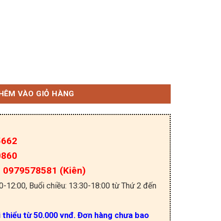
8 nhập khẩu số lượng
HÊM VÀO GIỎ HÀNG
5662
0860
a: 0979578581 (Kiên)
30-12:00, Buổi chiều: 13:30-18:00 từ Thứ 2 đến
i thiểu từ 50.000 vnđ. Đơn hàng chưa bao