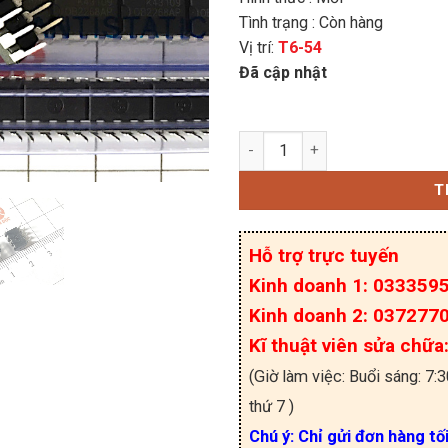
Tình trạng : Còn hàng
Vị trí:
T6-54
Đã cập nhật
OB2268AP IC Nguồn DIP-
T
Hỗ trợ trực tuyến
Kinh doanh 1: 033359
Kinh doanh 2: 037277
Kĩ thuật viên sửa chữ
(Giờ làm việc: Buổi sáng: 7:
thứ 7 )
Chú ý: Chỉ gửi đơn hàng tố