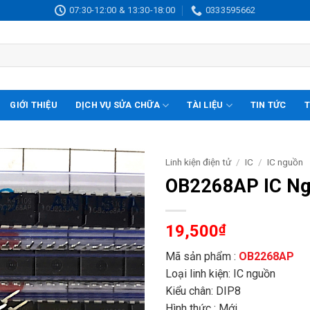
07:30-12:00 & 13:30-18:00
0333595662
GIỚI THIỆU
DỊCH VỤ SỬA CHỮA
TÀI LIỆU
TIN TỨC
T
Linh kiện điện tử
/
IC
/
IC nguồn
OB2268AP IC Ng
19,500
₫
Mã sản phẩm :
OB2268AP
Loại linh kiện: IC nguồn
Kiểu chân: DIP8
Hình thức : Mới