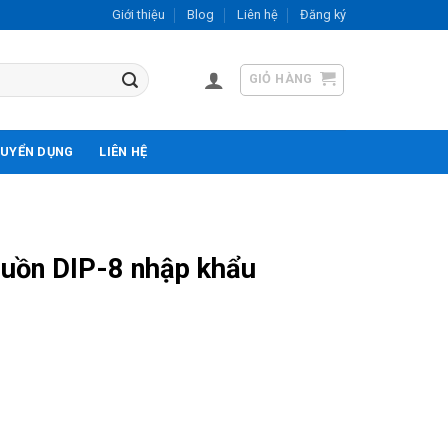
Giới thiệu
Blog
Liên hệ
Đăng ký
GIỎ HÀNG
UYỂN DỤNG
LIÊN HỆ
uồn DIP-8 nhập khẩu