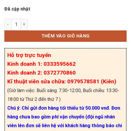
Đã cập nhật
PC925L, PC925 Opto Driver SOP-8 nhập khẩu số l
THÊM VÀO GIỎ HÀNG
Hỗ trợ trực tuyến
Kinh doanh 1: 0333595662
Kinh doanh 2: 0372770860
Kĩ thuật viên sửa chữa: 0979578581 (Kiên)
(Giờ làm việc: Buổi sáng: 7:30-12:00, Buổi chiều: 13:30-
18:00 từ Thứ 2 đến thứ 7 )
Chú ý: Chỉ gửi đơn hàng tối thiểu từ 50.000 vnđ. Đơn
hàng chưa bao gồm phí vận chuyển (đội ngũ nhân
viên lên đơn sẽ liên hệ với khách hàng thông báo chi