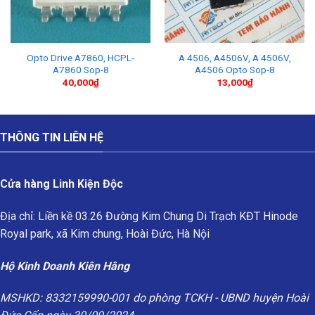
Opto Drive A7860, HCPL-
A 4506, A4506V, A 4506V,
A7860 Sop-8
A4506 Opto Sop-8
40,000
₫
13,000
₫
THÔNG TIN LIÊN HỆ
Cửa hàng Linh Kiện Độc
Địa chỉ: Liền kề 03.26 Đường Kim Chung Di Trạch KĐT Hinode
Royal park, xã Kim chung, Hoài Đức, Hà Nội
Hộ Kinh Doanh Kiên Hằng
MSHKD: 8332159990-001 do phòng TCKH - UBND huyện Hoài