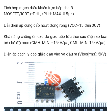
Tích hợp mạch điều khiển trực tiếp cho ổ
MOSFET/IGBT
(tPHL, tPLH: MAX. 0.5μs)
Dải điện áp cung cấp hoạt động rộng (VCC=15 đến 30V)
Khả năng chống ồn cao do giao tiếp tức thời cao điện áp loại
bỏ chế độ mon (CMH: MIN. −15kV/μs, CML: MIN. 15kV/μs)
Điện áp cách ly cao giữa đầu vào và đầu ra (Viso(rms): 5kV)