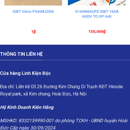
G160N60UFD IGBT 160A
IGBT Vinco P544A2006
600V TO-3P mới
1
₫
130,000
₫
THÔNG TIN LIÊN HỆ
Cửa hàng Linh Kiện Độc
Địa chỉ: Liền kề 03.26 Đường Kim Chung Di Trạch KĐT Hinode
Royal park, xã Kim chung, Hoài Đức, Hà Nội
Hộ Kinh Doanh Kiên Hằng
MSHKD: 8332159990-001 do phòng TCKH - UBND huyện Hoài
Đức Cấp ngày 30/09/2024