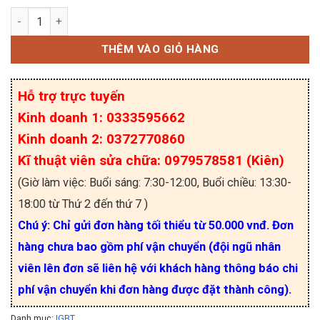
PM150CBS060 IGBT Mitsubishi 150A 600V tháo má
THÊM VÀO GIỎ HÀNG
Hỗ trợ trực tuyến
Kinh doanh 1: 0333595662
Kinh doanh 2: 0372770860
Kĩ thuật viên sửa chữa: 0979578581 (Kiên)
(Giờ làm việc: Buổi sáng: 7:30-12:00, Buổi chiều: 13:30-
18:00 từ Thứ 2 đến thứ 7 )
Chú ý: Chỉ gửi đơn hàng tối thiểu từ 50.000 vnđ. Đơn
hàng chưa bao gồm phí vận chuyển (đội ngũ nhân
viên lên đơn sẽ liên hệ với khách hàng thông báo chi
phí vận chuyển khi đơn hàng được đặt thành công).
Danh mục:
IGBT