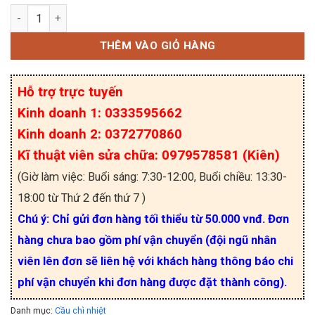
Cầu chì nhiệt TF RY210 10A 250V 210ºC số lượng
THÊM VÀO GIỎ HÀNG
Hỗ trợ trực tuyến
Kinh doanh 1: 0333595662
Kinh doanh 2: 0372770860
Kĩ thuật viên sửa chữa: 0979578581 (Kiên)
(Giờ làm việc: Buổi sáng: 7:30-12:00, Buổi chiều: 13:30-
18:00 từ Thứ 2 đến thứ 7 )
Chú ý: Chỉ gửi đơn hàng tối thiểu từ 50.000 vnđ. Đơn
hàng chưa bao gồm phí vận chuyển (đội ngũ nhân
viên lên đơn sẽ liên hệ với khách hàng thông báo chi
phí vận chuyển khi đơn hàng được đặt thành công).
Danh mục:
Cầu chì nhiệt