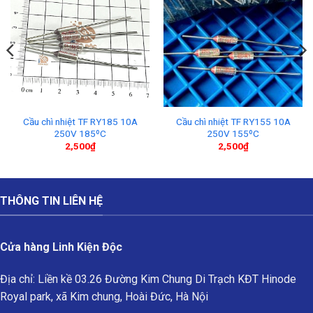
Cầu chì nhiệt TF RY185 10A
Cầu chì nhiệt TF RY155 10A
250V 185ºC
250V 155ºC
2,500
₫
2,500
₫
THÔNG TIN LIÊN HỆ
Cửa hàng Linh Kiện Độc
Địa chỉ: Liền kề 03.26 Đường Kim Chung Di Trạch KĐT Hinode
Royal park, xã Kim chung, Hoài Đức, Hà Nội