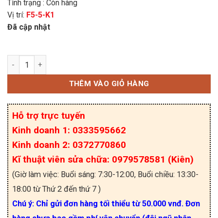
Tình trạng : Còn hàng
Vị trí:
F5-5-K1
Đã cập nhật
SKIIP35NAB126V1 IGBT SEMIKRON 50A-1200V số
THÊM VÀO GIỎ HÀNG
Hỗ trợ trực tuyến
Kinh doanh 1: 0333595662
Kinh doanh 2: 0372770860
Kĩ thuật viên sửa chữa: 0979578581 (Kiên)
(Giờ làm việc: Buổi sáng: 7:30-12:00, Buổi chiều: 13:30-
18:00 từ Thứ 2 đến thứ 7 )
Chú ý: Chỉ gửi đơn hàng tối thiểu từ 50.000 vnđ. Đơn