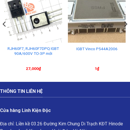
RJH60F7, RJH60F7DPQ IGBT
IGBT Vinco P544A2006
90A/600V TO-3P mới
27,000
₫
1
₫
THÔNG TIN LIÊN HỆ
Cửa hàng Linh Kiện Độc
Địa chỉ: Liền kề 03.26 Đường Kim Chung Di Trạch KĐT Hinode