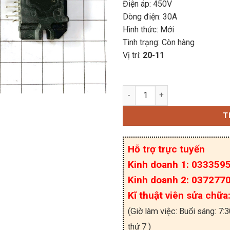
Điện áp: 450V
Dòng điện: 30A
Hình thức: Mới
Tình trạng: Còn hàng
Vị trí:
20-11
STK621-033N IGBT công 
T
Hỗ trợ trực tuyến
Kinh doanh 1: 033359
Kinh doanh 2: 037277
Kĩ thuật viên sửa chữ
(Giờ làm việc: Buổi sáng: 7:
thứ 7 )