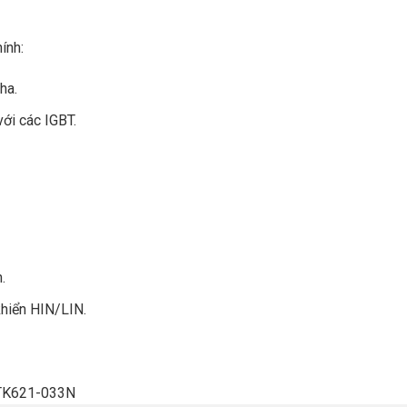
ính:
ha.
ới các IGBT.
.
khiển HIN/LIN.