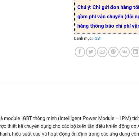
Chú ý: Chỉ gửi đơn hàng tố
gồm phí vận chuyển (đội ng
hàng thông báo chi phí vậ
Danh mục:
IGBT
là module IGBT thông minh (Intelligent Power Module – IPM) tíc
ược thiết kế chuyên dụng cho các bộ biến tần điều khiển động cơ 
nhanh, hiệu suất cao và hoạt động ổn định trong các ứng dụng côn