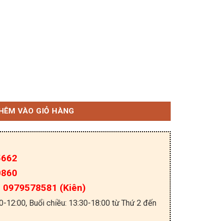
suất 3 pha 30A 450V mới số lượng
HÊM VÀO GIỎ HÀNG
5662
0860
a: 0979578581 (Kiên)
30-12:00, Buổi chiều: 13:30-18:00 từ Thứ 2 đến