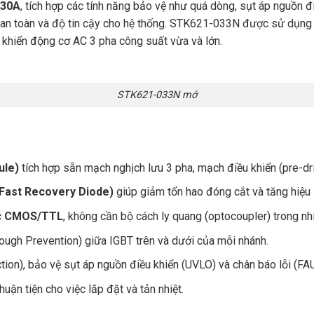
30A
, tích hợp các tính năng bảo vệ như quá dòng, sụt áp nguồn 
ộ an toàn và độ tin cậy cho hệ thống. STK621-033N được sử dụng p
u khiển động cơ AC 3 pha công suất vừa và lớn.
STK621-033N mớ
ule)
tích hợp sẵn mạch nghịch lưu 3 pha, mạch điều khiển (pre-dr
(Fast Recovery Diode)
giúp giảm tổn hao đóng cắt và tăng hiệu 
c
CMOS/TTL
, không cần bộ cách ly quang (optocoupler) trong nh
ugh Prevention) giữa IGBT trên và dưới của mỗi nhánh.
on), bảo vệ sụt áp nguồn điều khiển (UVLO) và chân báo lỗi (FAU
huận tiện cho việc lắp đặt và tản nhiệt.