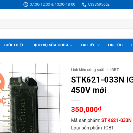
07:30-12:00 & 13:30-18:00
0333595662
GIỚI THIỆU
DỊCH VỤ SỬA CHỮA
TÀI LIỆU
TIN TỨC
T
Linh kiện công suất
/
IGBT
STK621-033N IG
450V mới
350,000
₫
Mã sản phẩm:
STK621-033N
Loại sản phẩm: IGBT