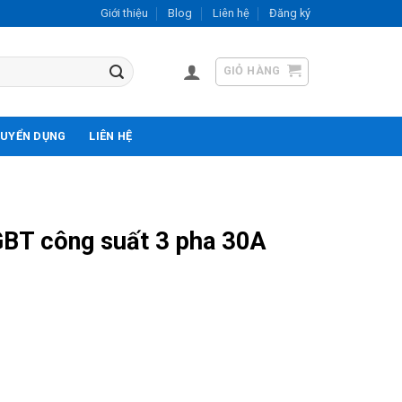
Giới thiệu
Blog
Liên hệ
Đăng ký
GIỎ HÀNG
UYỂN DỤNG
LIÊN HỆ
BT công suất 3 pha 30A