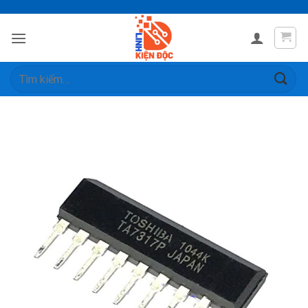
Skip
to
content
Tìm
kiếm: