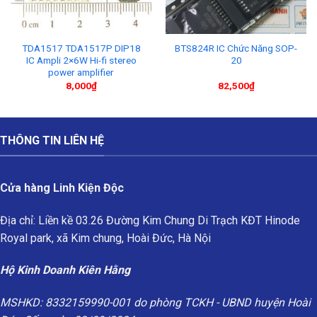
TDA1517 TDA1517P DIP18
BTS824R IC Chức Năng SOP-
IC Ampli 2×6W Hi-fi stereo
20
power amplifier
8,000
₫
82,500
₫
THÔNG TIN LIÊN HỆ
Cửa hàng Linh Kiện Độc
Địa chỉ: Liền kề 03.26 Đường Kim Chung Di Trạch KĐT Hinode
Royal park, xã Kim chung, Hoài Đức, Hà Nội
Hộ Kinh Doanh Kiên Hằng
MSHKD: 8332159990-001 do phòng TCKH - UBND huyện Hoài