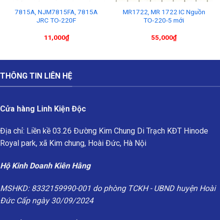
7815A, NJM7815FA, 7815A
MR1722, MR 1722 IC Nguồn
JRC TO-220F
TO-220-5 mới
11,000
₫
55,000
₫
THÔNG TIN LIÊN HỆ
Cửa hàng Linh Kiện Độc
Địa chỉ: Liền kề 03.26 Đường Kim Chung Di Trạch KĐT Hinode
Royal park, xã Kim chung, Hoài Đức, Hà Nội
Hộ Kinh Doanh Kiên Hằng
MSHKD: 8332159990-001 do phòng TCKH - UBND huyện Hoài
Đức Cấp ngày 30/09/2024