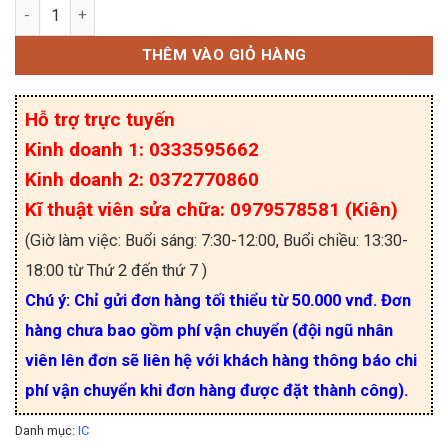
TS04 ADSTS04 chính hãng TouchSEMI SOP-14 số 
THÊM VÀO GIỎ HÀNG
Hỗ trợ trực tuyến
Kinh doanh 1: 0333595662
Kinh doanh 2: 0372770860
Kĩ thuật viên sửa chữa: 0979578581 (Kiên)
(Giờ làm việc: Buổi sáng: 7:30-12:00, Buổi chiều: 13:30-
18:00 từ Thứ 2 đến thứ 7 )
Chú ý: Chỉ gửi đơn hàng tối thiểu từ 50.000 vnđ. Đơn
hàng chưa bao gồm phí vận chuyển (đội ngũ nhân
viên lên đơn sẽ liên hệ với khách hàng thông báo chi
phí vận chuyển khi đơn hàng được đặt thành công).
Danh mục:
IC