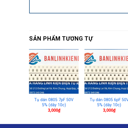
SẢN PHẨM TƯƠNG TỰ
 4.3pF 50V
Tụ dán 0805 7pF 50V
Tụ dán 0805 6pF 50
y 10c)
5% (dây 10c)
5% (dây 10c)
00
₫
3,000
₫
3,000
₫