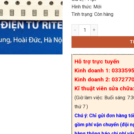
Hình thức: Mới
Tình trạng: Còn hàng
Tụ dán 0805 11pF 50V 5
T
Hỗ trợ trực tuyến
Kinh doanh 1: 033359
Kinh doanh 2: 037277
Kĩ thuật viên sửa chữ
(Giờ làm việc: Buổi sáng: 7:
thứ 7 )
Chú ý: Chỉ gửi đơn hàng tố
gồm phí vận chuyển (đội ng
hàng thông báo chi phí vậ