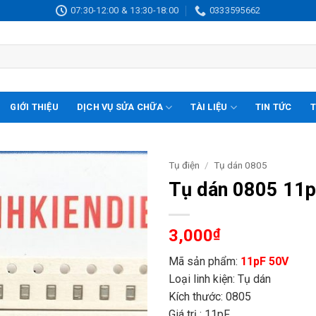
07:30-12:00 & 13:30-18:00
0333595662
GIỚI THIỆU
DỊCH VỤ SỬA CHỮA
TÀI LIỆU
TIN TỨC
T
Tụ điện
/
Tụ dán 0805
Tụ dán 0805 11p
3,000
₫
Mã sản phẩm:
11pF 50V
Loại linh kiện: Tụ dán
Kích thước: 0805
Giá trị : 11pF