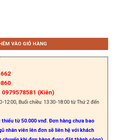
% (dây 10c) số lượng
HÊM VÀO GIỎ HÀNG
5662
0860
a: 0979578581 (Kiên)
30-12:00, Buổi chiều: 13:30-18:00 từ Thứ 2 đến
i thiểu từ 50.000 vnđ. Đơn hàng chưa bao
ũ nhân viên lên đơn sẽ liên hệ với khách
n chuyển khi đơn hàng được đặt thành công).