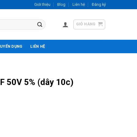
Giới thiệu
Blog
Liên hệ
Đăng ký
GIỎ HÀNG
UYỂN DỤNG
LIÊN HỆ
F 50V 5% (dây 10c)