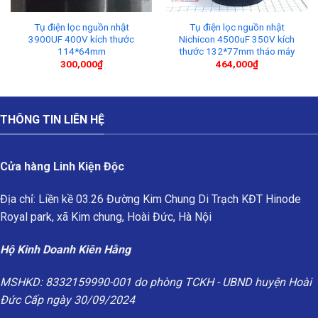
Tụ điện lọc nguồn nhật
Tụ điện lọc nguồn nhật
3900UF 400V kích thước
Nichicon 4500uF 350V kích
114*64mm
thước 132*77mm tháo máy
300,000
₫
464,000
₫
THÔNG TIN LIÊN HỆ
Cửa hàng Linh Kiện Độc
Địa chỉ: Liền kề 03.26 Đường Kim Chung Di Trạch KĐT Hinode
Royal park, xã Kim chung, Hoài Đức, Hà Nội
Hộ Kinh Doanh Kiên Hằng
MSHKD: 8332159990-001 do phòng TCKH - UBND huyện Hoài
Đức Cấp ngày 30/09/2024