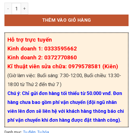
Tụ hóa 2.2uF 35V AiSHi số lượng
THÊM VÀO GIỎ HÀNG
Hỗ trợ trực tuyến
Kinh doanh 1: 0333595662
Kinh doanh 2: 0372770860
Kĩ thuật viên sửa chữa: 0979578581 (Kiên)
(Giờ làm việc: Buổi sáng: 7:30-12:00, Buổi chiều: 13:30-
18:00 từ Thứ 2 đến thứ 7 )
Chú ý: Chỉ gửi đơn hàng tối thiểu từ 50.000 vnđ. Đơn
hàng chưa bao gồm phí vận chuyển (đội ngũ nhân
viên lên đơn sẽ liên hệ với khách hàng thông báo chi
phí vận chuyển khi đơn hàng được đặt thành công).
Danh mục:
Tụ điện
,
Tụ hóa