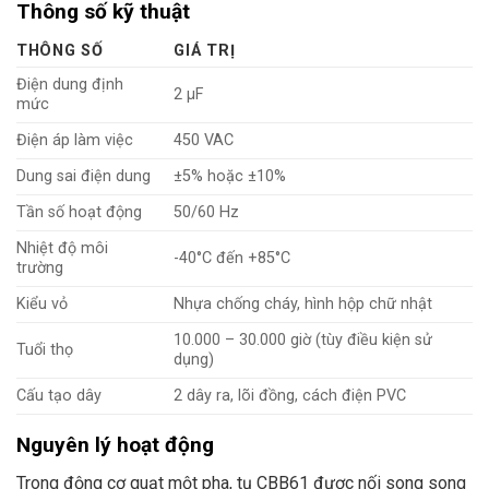
Thông số kỹ thuật
THÔNG SỐ
GIÁ TRỊ
Điện dung định
2 µF
mức
Điện áp làm việc
450 VAC
Dung sai điện dung
±5% hoặc ±10%
Tần số hoạt động
50/60 Hz
Nhiệt độ môi
-40°C đến +85°C
trường
Kiểu vỏ
Nhựa chống cháy, hình hộp chữ nhật
10.000 – 30.000 giờ (tùy điều kiện sử
Tuổi thọ
dụng)
Cấu tạo dây
2 dây ra, lõi đồng, cách điện PVC
Nguyên lý hoạt động
Trong động cơ quạt một pha, tụ CBB61 được nối song song