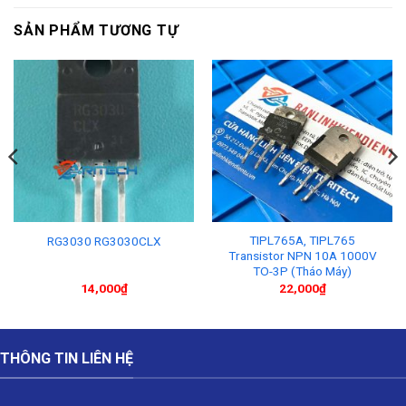
SẢN PHẨM TƯƠNG TỰ
TIPL765A, TIPL765
RG3030 RG3030CLX
Transistor NPN 10A 1000V
TO-3P (Tháo Máy)
14,000
₫
22,000
₫
THÔNG TIN LIÊN HỆ