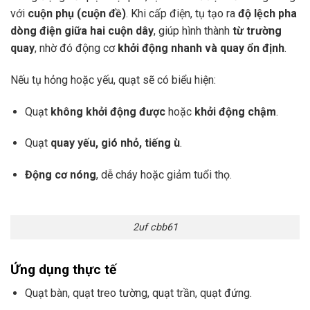
với
cuộn phụ (cuộn đề)
. Khi cấp điện, tụ tạo ra
độ lệch pha
dòng điện giữa hai cuộn dây
, giúp hình thành
từ trường
quay
, nhờ đó động cơ
khởi động nhanh và quay ổn định
.
Nếu tụ hỏng hoặc yếu, quạt sẽ có biểu hiện:
Quạt
không khởi động được
hoặc
khởi động chậm
.
Quạt
quay yếu, gió nhỏ, tiếng ù
.
Động cơ nóng
, dễ cháy hoặc giảm tuổi thọ.
2uf cbb61
Ứng dụng thực tế
Quạt bàn, quạt treo tường, quạt trần, quạt đứng.