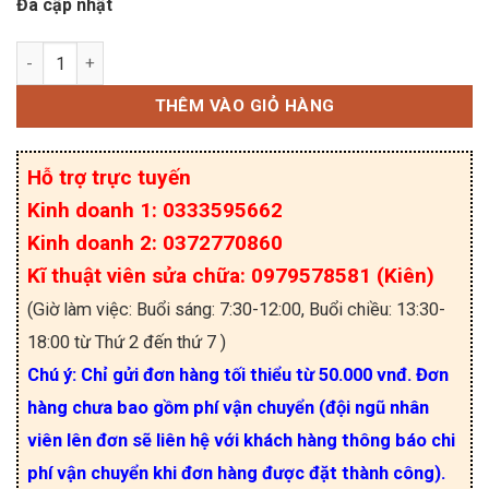
Đã cập nhật
TYN825, TYN825RG Thyristor 25A/800V TO-220 s
THÊM VÀO GIỎ HÀNG
Hỗ trợ trực tuyến
Kinh doanh 1: 0333595662
Kinh doanh 2: 0372770860
Kĩ thuật viên sửa chữa: 0979578581 (Kiên)
(Giờ làm việc: Buổi sáng: 7:30-12:00, Buổi chiều: 13:30-
18:00 từ Thứ 2 đến thứ 7 )
Chú ý: Chỉ gửi đơn hàng tối thiểu từ 50.000 vnđ. Đơn
hàng chưa bao gồm phí vận chuyển (đội ngũ nhân
viên lên đơn sẽ liên hệ với khách hàng thông báo chi
phí vận chuyển khi đơn hàng được đặt thành công).