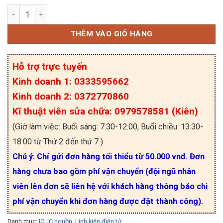
UCC2891 SOP-16 số lượng
THÊM VÀO GIỎ HÀNG
Hỗ trợ trực tuyến
Kinh doanh 1: 0333595662
Kinh doanh 2: 0372770860
Kĩ thuật viên sửa chữa: 0979578581 (Kiên)
(Giờ làm việc: Buổi sáng: 7:30-12:00, Buổi chiều: 13:30-
18:00 từ Thứ 2 đến thứ 7 )
Chú ý: Chỉ gửi đơn hàng tối thiểu từ 50.000 vnđ. Đơn
hàng chưa bao gồm phí vận chuyển (đội ngũ nhân
viên lên đơn sẽ liên hệ với khách hàng thông báo chi
phí vận chuyển khi đơn hàng được đặt thành công).
Danh mục:
IC
,
IC nguồn
,
Linh kiện điện tử