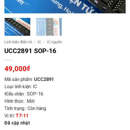
Linh kiện điện tử
/
IC
/
IC nguồn
UCC2891 SOP-16
49,000
₫
Mã sản phẩm:
UCC2891
Loại linh kiện: IC
KIểu chân : SOP-16
Hình thức : Mới
Tình trạng : Còn hàng
Vị trí:
T7-11
Đã cập nhật