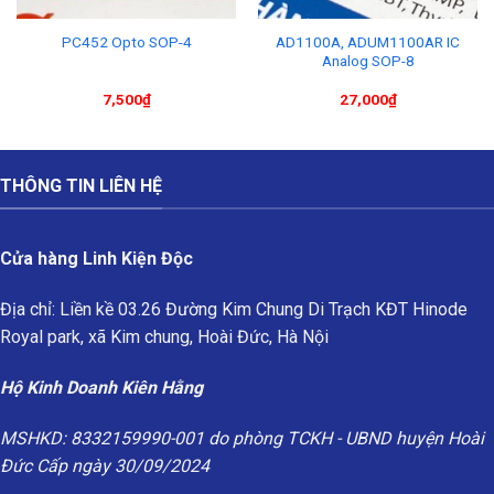
AD1100A, ADUM1100AR IC
PC452 Opto SOP-4
Analog SOP-8
7,500
₫
27,000
₫
THÔNG TIN LIÊN HỆ
Cửa hàng Linh Kiện Độc
Địa chỉ: Liền kề 03.26 Đường Kim Chung Di Trạch KĐT Hinode
Royal park, xã Kim chung, Hoài Đức, Hà Nội
Hộ Kinh Doanh Kiên Hằng
MSHKD: 8332159990-001 do phòng TCKH - UBND huyện Hoài
Đức Cấp ngày 30/09/2024