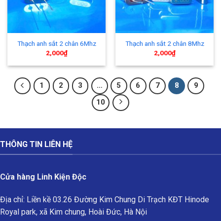
Thạch anh sắt 2 chân 6Mhz
Thạch anh sắt 2 chân 8Mhz
2,000
₫
2,000
₫
1
2
3
…
5
6
7
8
9
10
THÔNG TIN LIÊN HỆ
Cửa hàng Linh Kiện Độc
Địa chỉ: Liền kề 03.26 Đường Kim Chung Di Trạch KĐT Hinode
Royal park, xã Kim chung, Hoài Đức, Hà Nội