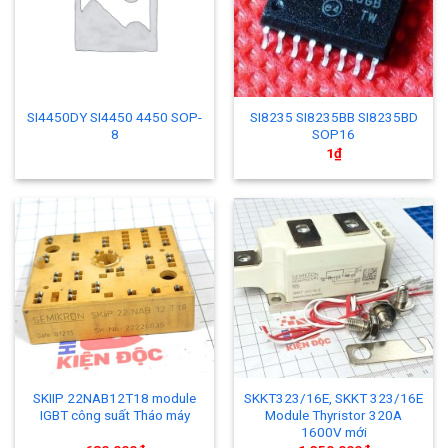
SI4450DY SI4450 4450 SOP-
SI8235 SI8235BB SI8235BD
8
SOP16
1
₫
SKIIP 22NAB12T18 module
SKKT323/16E, SKKT 323/16E
IGBT công suất Tháo máy
Module Thyristor 320A
1600V mới