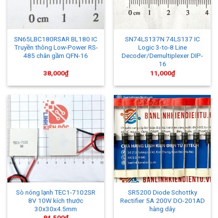
SN65LBC180RSAR BL180 IC
SN74LS137N 74LS137 IC
Truyền thông Low-Power RS-
Logic 3-to-8 Line
485 chân gầm QFN-16
Decoder/Demultiplexer DIP-
16
38,000
₫
11,000
₫
Sò nóng lạnh TEC1-7102SR
​SR5200 Diode Schottky
8V 10W kích thước
Rectifier 5A 200V DO-201AD
30x30x4.5mm
hàng dây
84,500
₫