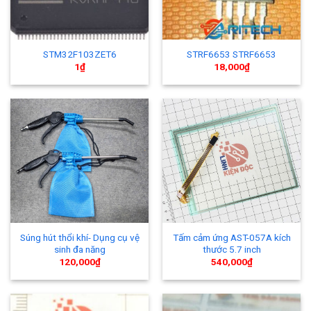
STM32F103ZET6
STRF6653 STRF6653
1
₫
18,000
₫
Súng hút thổi khí- Dụng cụ vệ
Tấm cảm ứng AST-057A kích
sinh đa năng
thước 5.7 inch
120,000
₫
540,000
₫