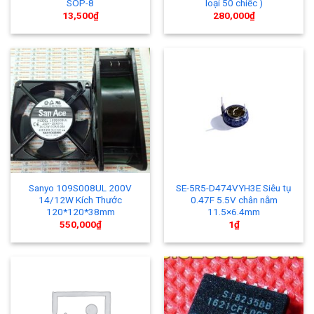
SOP-8
loại 50 chiếc )
13,500
₫
280,000
₫
Sanyo 109S008UL 200V
SE-5R5-D474VYH3E Siêu tụ
14/12W Kích Thước
0.47F 5.5V chân nằm
120*120*38mm
11.5×6.4mm
550,000
₫
1
₫