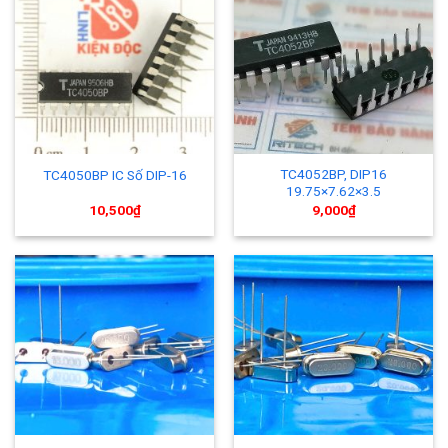
TC4052BP, DIP16
TC4050BP IC Số DIP-16
19.75×7.62×3.5
10,500
₫
9,000
₫