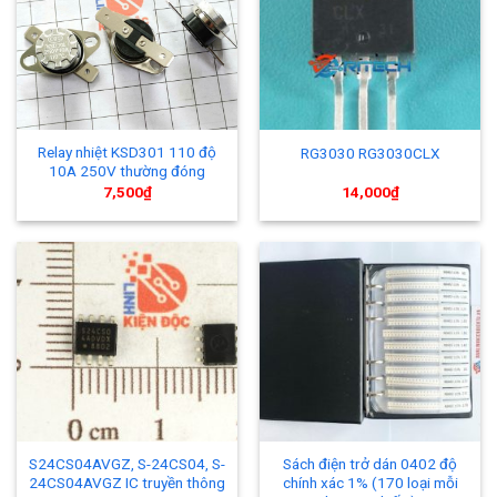
Relay nhiệt KSD301 110 độ
RG3030 RG3030CLX
10A 250V thường đóng
7,500
₫
14,000
₫
S24CS04AVGZ, S-24CS04, S-
Sách điện trở dán 0402 độ
24CS04AVGZ IC truyền thông
chính xác 1% (170 loại mỗi