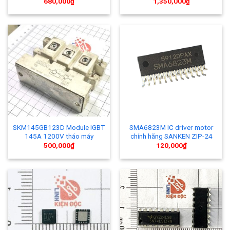
680,000
₫
1,350,000
₫
SKM145GB123D Module IGBT
SMA6823M IC driver motor
145A 1200V tháo máy
chính hãng SANKEN ZIP-24
500,000
₫
120,000
₫