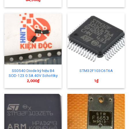
SS0540 Diode ký hiệu B4
STM32F103C6T6A
SOD-123 0.5A 40V Schottky
2,000
₫
1
₫