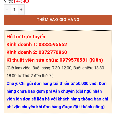
Vị trí:
F4-3-K3
7MBR150VN120-50, 7MBR150VN120 igbt Fuji 150A
THÊM VÀO GIỎ HÀNG
Hỗ trợ trực tuyến
Kinh doanh 1: 0333595662
Kinh doanh 2: 0372770860
Kĩ thuật viên sửa chữa: 0979578581 (Kiên)
(Giờ làm việc: Buổi sáng: 7:30-12:00, Buổi chiều: 13:30-
18:00 từ Thứ 2 đến thứ 7 )
Chú ý: Chỉ gửi đơn hàng tối thiểu từ 50.000 vnđ. Đơn
hàng chưa bao gồm phí vận chuyển (đội ngũ nhân
viên lên đơn sẽ liên hệ với khách hàng thông báo chi
phí vận chuyển khi đơn hàng được đặt thành công).