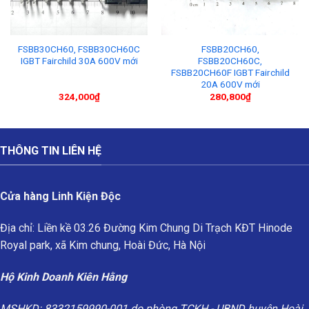
FSBB30CH60, FSBB30CH60C
FSBB20CH60,
IGBT Fairchild 30A 600V mới
FSBB20CH60C,
FSBB20CH60F IGBT Fairchild
20A 600V mới
324,000
₫
280,800
₫
THÔNG TIN LIÊN HỆ
Cửa hàng Linh Kiện Độc
Địa chỉ: Liền kề 03.26 Đường Kim Chung Di Trạch KĐT Hinode
Royal park, xã Kim chung, Hoài Đức, Hà Nội
Hộ Kinh Doanh Kiên Hằng
MSHKD: 8332159990-001 do phòng TCKH - UBND huyện Hoài