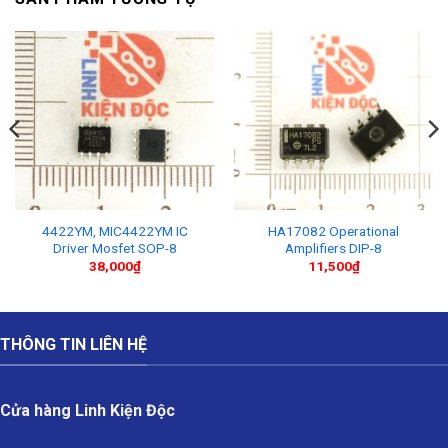
4422YM, MIC4422YM IC
HA17082 Operational
Driver Mosfet SOP-8
Amplifiers DIP-8
38,000
₫
11,500
₫
THÔNG TIN LIÊN HỆ
Cửa hàng Linh Kiện Độc