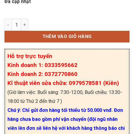
Đã cập nhật
AMC1200B AMC1200BDUBR IC khuếch đại cách li 
THÊM VÀO GIỎ HÀNG
Hỗ trợ trực tuyến
Kinh doanh 1: 0333595662
Kinh doanh 2: 0372770860
Kĩ thuật viên sửa chữa: 0979578581 (Kiên)
(Giờ làm việc: Buổi sáng: 7:30-12:00, Buổi chiều: 13:30-
18:00 từ Thứ 2 đến thứ 7 )
Chú ý: Chỉ gửi đơn hàng tối thiểu từ 50.000 vnđ. Đơn
hàng chưa bao gồm phí vận chuyển (đội ngũ nhân
viên lên đơn sẽ liên hệ với khách hàng thông báo chi