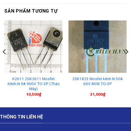
SẢN PHẨM TƯƠNG TỰ
K2611 2SK2611 Mosfet
2SK1823 Mosfet kênh N 50A
Kênh-N 9A 900V TO-3P (Tháo
60V 80W TO-3P
Máy)
10,500
₫
31,000
₫
THÔNG TIN LIÊN HỆ