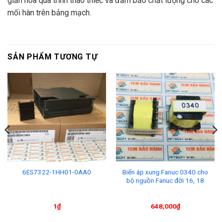
giản hóa quá trình tháo thiếc và đảm bảo chất lượng cho các
mối hàn trên bảng mạch.
SẢN PHẨM TƯƠNG TỰ
Biến áp xung Fanuc 0340 cho
6ES7322-1HH01-0AA0
bộ nguồn Fanuc đời 16, 18
1
₫
648,000
₫