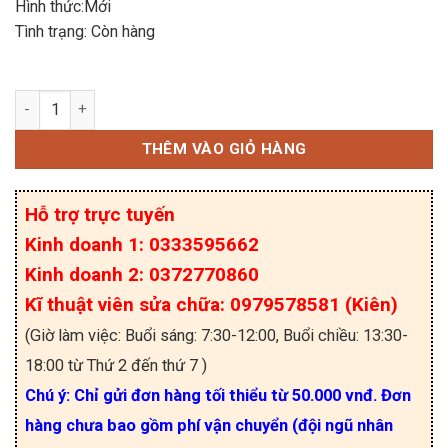
Hình thức:Mới
Tình trạng: Còn hàng
D5B60D AOD5B60D IGBT 5A 600V TO-252 chính h
THÊM VÀO GIỎ HÀNG
Hỗ trợ trực tuyến
Kinh doanh 1: 0333595662
Kinh doanh 2: 0372770860
Kĩ thuật viên sửa chữa: 0979578581 (Kiên)
(Giờ làm việc: Buổi sáng: 7:30-12:00, Buổi chiều: 13:30-
18:00 từ Thứ 2 đến thứ 7 )
Chú ý: Chỉ gửi đơn hàng tối thiểu từ 50.000 vnđ. Đơn
hàng chưa bao gồm phí vận chuyển (đội ngũ nhân