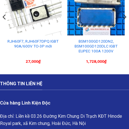
RJH60F7, RJH60F7DPQ IGBT
BSM100GD120DN2,
90A/600V TO-3P mới
BSM100GD120DLC IGBT
EUPEC 100A 1200V
27,000
₫
1,728,000
₫
THÔNG TIN LIÊN HỆ
Cửa hàng Linh Kiện Độc
Địa chỉ: Liền kề 03.26 Đường Kim Chung Di Trạch KĐT Hinode
Royal park, xã Kim chung, Hoài Đức, Hà Nội