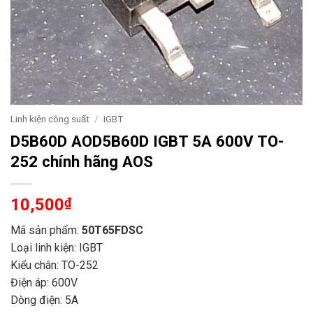
Linh kiện công suất
/
IGBT
D5B60D AOD5B60D IGBT 5A 600V TO-
252 chính hãng AOS
10,500
₫
Mã sản phẩm:
50T65FDSC
Loại linh kiện: IGBT
Kiểu chân: TO-252
Điện áp: 600V
Dòng điện: 5A