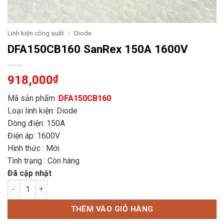
Linh kiện công suất
/
Diode
DFA150CB160 SanRex 150A 1600V
918,000
₫
Mã sản phẩm :
DFA150CB160
Loại linh kiện: Diode
Dòng điện: 150A
Điện áp: 1600V
Hình thức : Mới
Tình trạng : Còn hàng
Đã cập nhật
DFA150CB160 SanRex 150A 1600V số lượng
THÊM VÀO GIỎ HÀNG