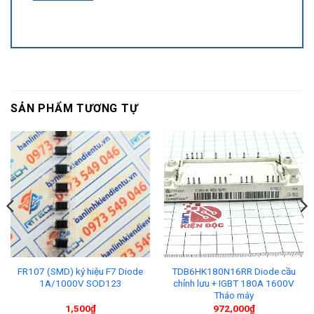
SẢN PHẨM TƯƠNG TỰ
FR107 (SMD) ký hiệu F7 Diode
TDB6HK180N16RR Diode cầu
1A/1000V SOD123
chỉnh lưu + IGBT 180A 1600V
Tháo máy
1,500
₫
972,000
₫